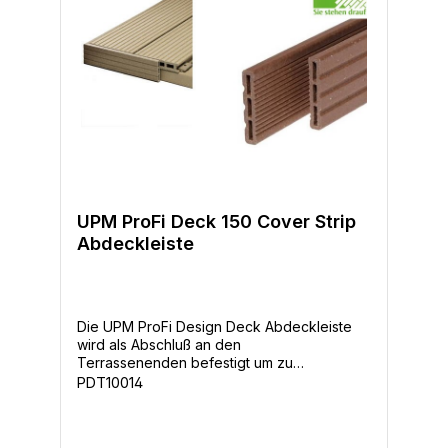
verlegen. Als Unterkonstruktion werden ja
nach baulichen Gegebenheiten die UPM
ProFi Support Rail 40x60mm, die Aluminium
Supportrails oder auch Holz verwendet.
UPM ProFi Deck 150 Cover Strip
Abdeckleiste
Die UPM ProFi Design Deck Abdeckleiste
wird als Abschluß an den
Terrassenenden befestigt um zu
verhindern, dass man unter das
PDT10014
Terrassendeck sehen kann. Also ein
optischer Abschluß. Weiterhin kann die
Leiste ebenfalls als Sockelleiste eingesetzt