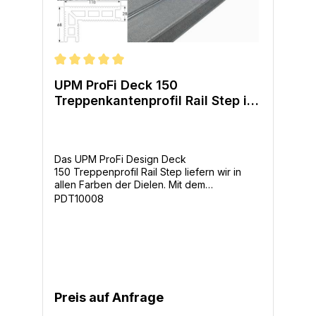
Durchschnittliche Bewertung von 5 von 5 Sternen
UPM ProFi Deck 150
Treppenkantenprofil Rail Step in
7 Farben
Das UPM ProFi Design Deck
150 Treppenprofil Rail Step liefern wir in
allen Farben der Dielen. Mit dem
Treppenprofil können Sie in Verbindung mit
PDT10008
der Terrassendiele einen Treppenlauf
herstellen oder aber Sie nehmen das Profil
als Abschlußkante Ihrer Terrassen. Dieses
Profil gibt es in 4m Längen. Bei der
Erstellung eines Treppenlaufes ist es
notwendig die Befestigung nicht mit Clips
sondern nur mit der Alurailschiene
Preis auf Anfrage
vorzunehmen. Dies gibt der Treppe
dauerhaft Halt auch bei großen Belastungen