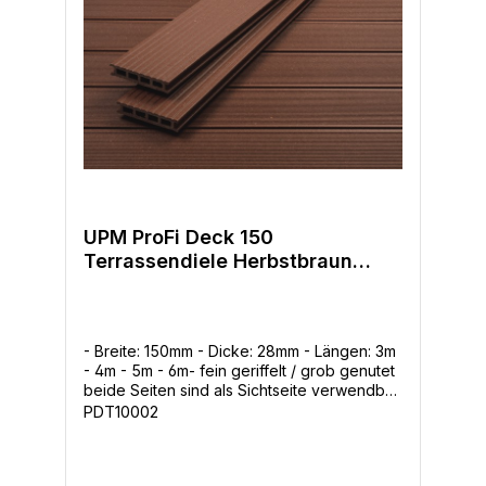
Supportrails oder auch Holz verwendet.
UPM ProFi Deck 150
Terrassendiele Herbstbraun
28x150mm
- Breite: 150mm - Dicke: 28mm - Längen: 3m
- 4m - 5m - 6m- fein geriffelt / grob genutet
beide Seiten sind als Sichtseite verwendbar
-Modernes Design-Lang anhaltende
PDT10002
Farben-Frei von Lignin -> kein Vergrauen-
einzigartige Oberfläche-hoher
Rutschwiderstand-hohe