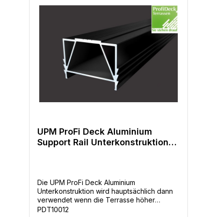
verlegen. Als Unterkonstruktion werden ja
nach baulichen Gegebenheiten die UPM
ProFi Support Rail 40x60mm, die Aluminium
Supportrails oder auch Holz verwendet.
UPM ProFi Deck Aluminium
Support Rail Unterkonstruktion
45x64mm
Die UPM ProFi Deck Aluminium
Unterkonstruktion wird hauptsächlich dann
verwendet wenn die Terrasse höher
aufgebaut werden muß. Dies erfolgt dann in
PDT10012