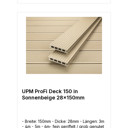
Unterkonstruktion ist bei diesen Dielen mit
einem maximalen Achsabstand von 40cm zu
verlegen. Als Unterkonstruktion werden ja
nach baulichen Gegebenheiten die UPM
ProFi Support Rail 40x60mm, die Aluminium
Supportrails oder auch Holz verwendet.
UPM ProFi Deck 150 in
Sonnenbeige 28x150mm
- Breite: 150mm - Dicke: 28mm - Längen: 3m
- 4m - 5m - 6m- fein geriffelt / grob genutet