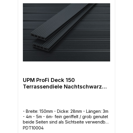
verlegen. Als Unterkonstruktion werden ja
nach baulichen Gegebenheiten die UPM
ProFi Support Rail 40x60mm, die Aluminium
Supportrails oder auch Holz verwendet.
UPM ProFi Deck 150
Terrassendiele Nachtschwarz
28x150mm
- Breite: 150mm - Dicke: 28mm - Längen: 3m
- 4m - 5m - 6m- fein geriffelt / grob genutet
beide Seiten sind als Sichtseite verwendbar
-Modernes Design-Lang anhaltende
PDT10004
Farben-Frei von Lignin -> kein Vergrauen-