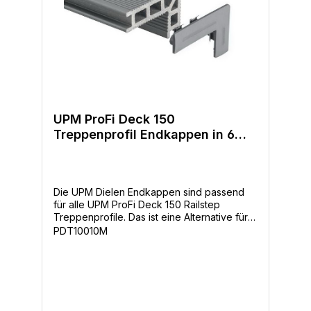
Supportrails oder auch Holz verwendet.
UPM ProFi Deck 150
Treppenprofil Endkappen in 6
Farben 6xRechts und 6x Links
Die UPM Dielen Endkappen sind passend
für alle UPM ProFi Deck 150 Railstep
Treppenprofile. Das ist eine Alternative für
die UPM Abdeckleiste (66mm x 12mm x 4m)
PDT10010M
um die Dielenenden zu verschließen. Bei
UPM ist das schließen der Enden nicht
notwendig also nur eine otische
Entscheidung des Kunden. In der
Verpackung sind 6 Stück Rechte und 6
Stück Linke Abdeckkappen. -Modernes