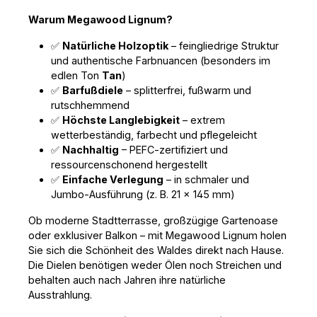
strahlt Wärme und Natürlichkeit aus und
Warum Megawood Lignum?
passt perfekt zu modernen,
skandinavischen, mediterranen oder
✅
naturnahen Außenbereichen. Mit der Zeit
Natürliche Holzoptik
– feingliedrige Struktur
entwickelt sie einen schönen, authentischen
und authentische Farbnuancen (besonders im
Charakter. Ideal für: Terrassen & Balkone
edlen Ton
Tan
)
Poolumrandungen Dachterrassen
✅
Barfußdiele
– splitterfrei, fußwarm und
Gastronomie- und Objektbereiche
rutschhemmend
Verwandeln Sie Ihren Außenbereich in eine
✅
Höchste Langlebigkeit
– extrem
warme, großzügige Wohlfühloase – mit der
wetterbeständig, farbecht und pflegeleicht
Megawood Lignum Jumbo 21x242 mm Tan.
Jede Diele ein Unikat. Nachhaltig. Zeitlos.
✅
Nachhaltig
– PEFC-zertifiziert und
Made in Germany.
ressourcenschonend hergestellt
✅
Einfache Verlegung
– in schmaler und
Jumbo-Ausführung (z. B. 21 × 145 mm)
Ob moderne Stadtterrasse, großzügige Gartenoase 
oder exklusiver Balkon – mit Megawood Lignum holen 
Sie sich die Schönheit des Waldes direkt nach Hause. 
Die Dielen benötigen weder Ölen noch Streichen und 
behalten auch nach Jahren ihre natürliche 
Ausstrahlung.