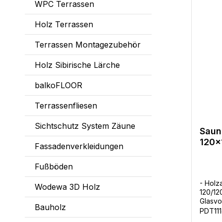
WPC Terrassen
Holz Terrassen
Terrassen Montagezubehör
Holz Sibirische Lärche
balkoFLOOR
Terrassenfliesen
Sichtschutz System Zäune
Saun
120
Fassadenverkleidungen
Fußböden
- Holz
Wodewa 3D Holz
120/12
Glasvo
Bauholz
Wände-
PDT11
Sicher