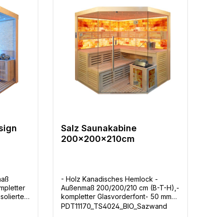
sign
Salz Saunakabine
200x200x210cm
maß
- Holz Kanadisches Hemlock -
mpletter
Außenmaß 200/200/210 cm (B-T-H),-
solierte
kompletter Glasvorderfont- 50 mm
gut isolierte Wände- Die Salzwand
PDT11170_TS4024_BIO_Sazwand
nrost am
besteht aus echtem Himalaya Salz,