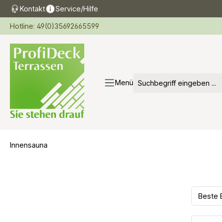
Kontakt
Service/Hilfe
springen
Zur Hauptnavigation springen
Hotline: 49(0)35692665599
Menü
Innensauna