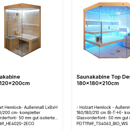
akabine
Saunakabine Top De
x120x200cm
180x180x210cm
art Hemlock- Außenmaß LxBxH
- Holzart Hemlock - Außen
0/200 cm- kompletter
180/180/210 cm (B-T-H)- ko
rderfont- 50 mm gut isolierte
Glasvorderfont- 50 mm gut i
 8 mm temperiertes
Wände, 70mm an der
169_HE4020-2ECO
PDT11169_TS4063_BIO_WS
heitsglas,- 3 KW- Eco-Ofen mit
Steinverkleidung, mit Latte