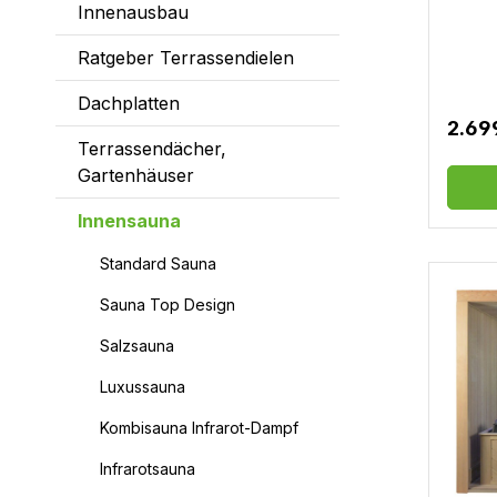
Innenausbau
intern
Ofengit
Saunas
Ratgeber Terrassendielen
Sandu
Hygrome
Dachplatten
Anschl
2.69
Liefer
Terrassendächer,
Fracht
nach d
Gartenhäuser
produz
Herste
Innensauna
können
ist der
Standard Sauna
unsere
Fracht
Sauna Top Design
Liefer
Selbst
Salzsauna
Montag
bitte 
Luxussauna
lassen!
inform
Kombisauna Infrarot-Dampf
Saunag
sprech
Infrarotsauna
ob die