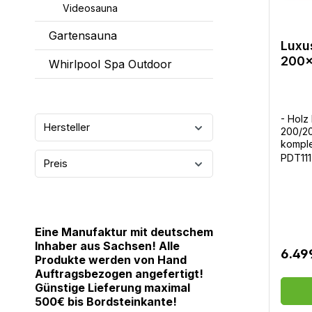
Videosauna
Gartensauna
Luxu
200
Whirlpool Spa Outdoor
- Holz
Hersteller
200/20
komple
gut iso
PDT11
Preis
mm tem
verstä
Bänke-
mit Ve
temper
Eine Manufaktur mit deutschem
digita
Ofensc
Inhaber aus Sachsen! Alle
6.49
Sterne
Produkte werden von Hand
Mehrfa
Auftragsbezogen angefertigt!
Rücken
Günstige Lieferung maximal
Radio/
500€ bis Bordsteinkante!
Boxen-