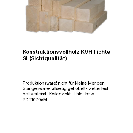
Konstruktionsvollholz KVH Fichte
SI (Sichtqualität)
Produktionsware! nicht für kleine Mengen! -
Stangenware- allseitig gehobelt- wetterfest
hell verleimt- Keilgezinkt- Halb- bzw.
Kreuzhölzer, Kanten leicht gefast- KD
PDT10706M
Kammergetrocknet ca. 15% (+/-2%)-
Maßhaltig