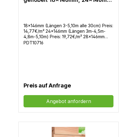
28x146mm
18x146mm (Längen 3-5,10m alle 30cm) Preis:
14,77€/m² 24x146mm (Längen 3m-4,5m-
4,8m-5,10m) Preis: 19,72€/m² 28x146mm
(Längen 3m-4,5m-4,8m-5,10m) Preis:
PDT10716
22,12€/m² Faseprofil nordische
FichteQualität: u/s hobelfallend, mit oder
ohne TrockennutenVPE: 6 und 4 Stück /
Bund
Preis auf Anfrage
Angebot anfordern