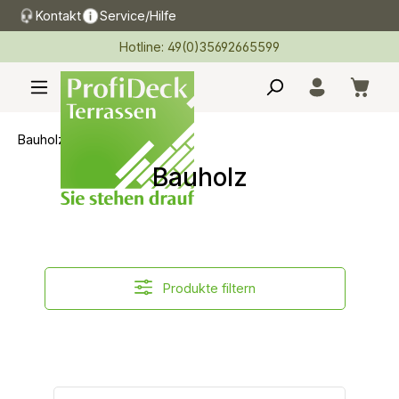
Kontakt
Service/Hilfe
alt springen
Hotline: 49(0)35692665599
Bauholz
Bauholz
Produkte filtern