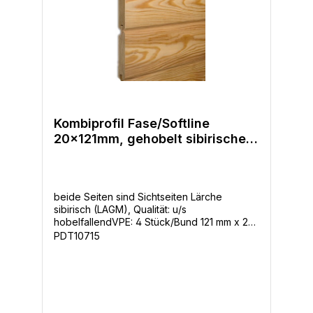
Kombiprofil Fase/Softline
20x121mm, gehobelt sibirische
Lärche
beide Seiten sind Sichtseiten Lärche
sibirisch (LAGM), Qualität: u/s
hobelfallendVPE: 4 Stück/Bund 121 mm x 20
mm Längen 3-4-5,1m
PDT10715