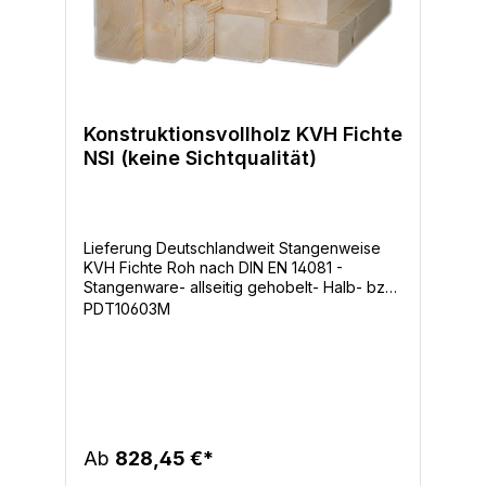
Konstruktionsvollholz KVH Fichte
NSI (keine Sichtqualität)
Lieferung Deutschlandweit Stangenweise
KVH Fichte Roh nach DIN EN 14081 -
Stangenware- allseitig gehobelt- Halb- bzw.
Kreuzhölzer, Kanten leicht gefast- KD
PDT10603M
Kammergetrocknet ca. 15% (+/-2%)-
Maßhaltig
Ab
828,45 €*