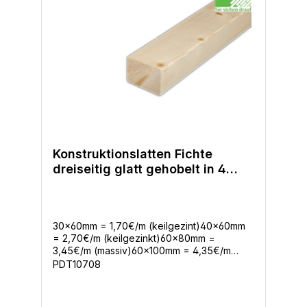
Konstruktionslatten Fichte
dreiseitig glatt gehobelt in 4
Querschnitten, 5m
30x60mm = 1,70€/m (keilgezint)40x60mm
= 2,70€/m (keilgezinkt)60x80mm =
3,45€/m (massiv)60x100mm = 4,35€/m
(massiv) - 3 seitig gehobelt / 1 seitig feiner
PDT10708
Sägeschnitt- Verkauf Stangenweise zu 5m