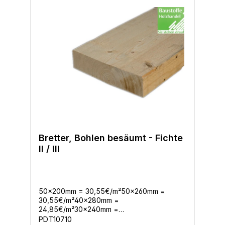
Bretter, Bohlen besäumt - Fichte
II / III
50x200mm = 30,55€/m²50x260mm =
30,55€/m²40x280mm =
24,85€/m²30x240mm =
15,86€/m²30x120mm = 15,86€/m²24x120mm
PDT10710