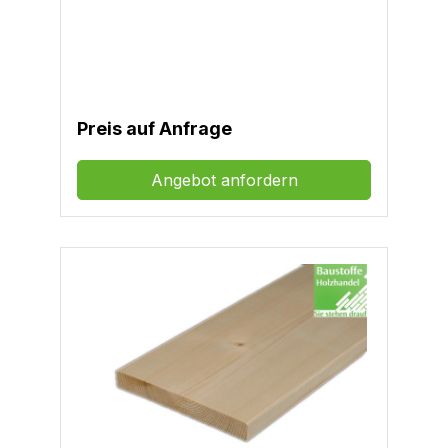
= 10,83€/m²24x140mm =
12,92€/m²24x160mm = 12,92€/m²18x100mm
= 9,67€/m²24x150 bis 290mm = 10,60€/m²
(Breitware) - 4 seitig sägerau- KD
Kammergetrocknet- Verkauf zu 4 und 5m
Preis auf Anfrage
Angebot anfordern