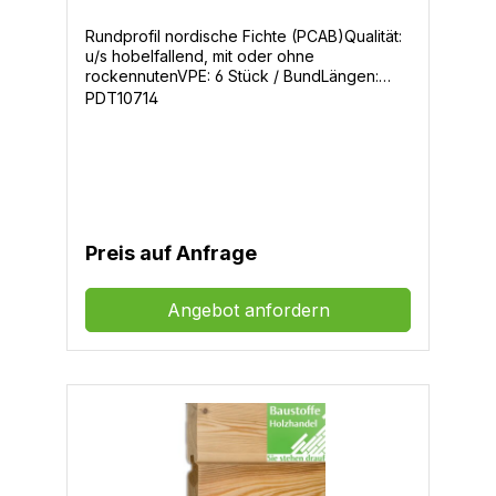
Rundprofil nordische Fichte (PCAB)Qualität:
u/s hobelfallend, mit oder ohne
rockennutenVPE: 6 Stück / BundLängen:
3,0m - 3,6m - 3,9m - 4,2m - 4,5m - 4,8m -
PDT10714
5,1m
Preis auf Anfrage
Angebot anfordern