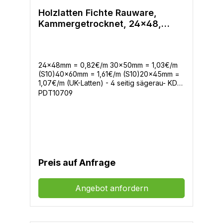
Holzlatten Fichte Rauware,
Kammergetrocknet, 24x48,
30x50, 40x60, 20x45mm
24x48mm = 0,82€/m 30x50mm = 1,03€/m
(S10)40x60mm = 1,61€/m (S10)20x45mm =
1,07€/m (UK-Latten) - 4 seitig sägerau- KD
Kammergetrocknet- Verkauf zu 3, 4 und 5m
PDT10709
Preis auf Anfrage
Angebot anfordern