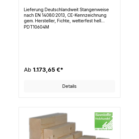
Lieferung Deutschlandweit Stangenweise
nach EN 14080:2013, CE-Kennzeichnung
gem. Hersteller, Fichte, wetterfest hell
verklebt, allseitig gehobelt Kanten gefast,
PDT10604M
Nutzungsklasse 1 u. 2 100% PEFC-zertifiziert
(SCS-PEFC-COC-100216)
Ab
1.173,65 €*
Details