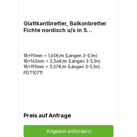
Glattkantbretter, Balkonbretter
Fichte nordisch u/s in 5
Querschnitten
18x95mm = 1,65€/m (Längen 3-5,1m)
18x145mm = 2,54€/m (Längen 3-5,1m)
18x195mm = 3,37€/m (Längen 3-5,1m)
27x145mm = 3,70€/m (Längen 3-5,1m)
PDT10711
27x195mm = 4,86€/m (Längen 3-5,1m)
Preis auf Anfrage
Angebot anfordern