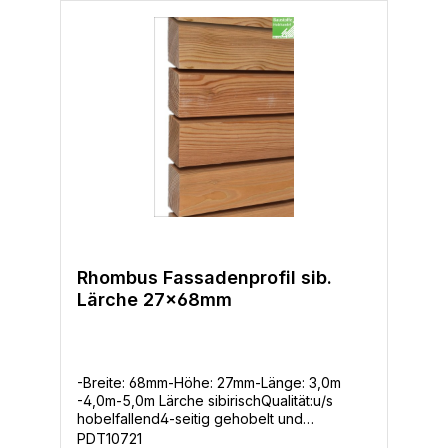
Rhombus Fassadenprofil sib.
Lärche 27x68mm
-Breite: 68mm-Höhe: 27mm-Länge: 3,0m
-4,0m-5,0m Lärche sibirischQualität:u/s
hobelfallend4-seitig gehobelt und
gerundetVPE: 8 Stück / Bund
PDT10721