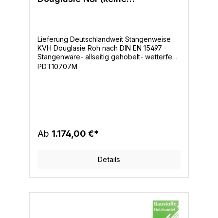
Sichtqualität)
Lieferung Deutschlandweit Stangenweise
KVH Douglasie Roh nach DIN EN 15497 -
Stangenware- allseitig gehobelt- wetterfest
hell verleimt, keilgezinkz- leicht gefast- KD
PDT10707M
Kammergetrocknet ca. 15% (+/-2%)-
Maßhaltig
Ab
1.174,00 €*
Details