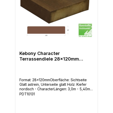
(Ausgangsmaterial: Pinus radiata) und in
Character, astig (Ausgangsmaterial: Pinus
sylvestris).
Kebony Character
Terrassendiele 28x120mm
ungenutet
Format: 28x120mmOberfläche: Sichtseite
Glatt astrein, Unterseite glatt Holz: Kiefer
nordisch - CharacterLängen: 3,0m - 5,40m
in 30cm SchrittenDauerhaftigkeitsklasse: 1
PDT10131
Befestigung: ohne seitliche Nut - die Diele
kann von oben geschraubt werden oder mit
unsichtbarer Befestigung von untenAbstand
der Unterkonstruktion: 50cm maximal Mitte-