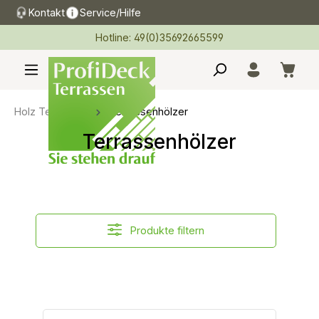
Kontakt
Service/Hilfe
alt springen
Hotline: 49(0)35692665599
Holz Terrassen
Terrassenhölzer
Terrassenhölzer
Produkte filtern