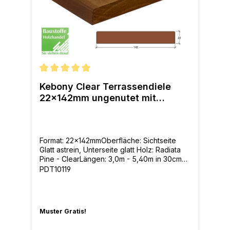
und in Character, astig (Ausgangsmaterial:
Pinus sylvestris).
Durchschnittliche Bewertung von 5 von 5 Sternen
Kebony Clear Terrassendiele
22x142mm ungenutet mit
Bauaufsichtlicher Zulassung
Format: 22x142mmOberfläche: Sichtseite
Glatt astrein, Unterseite glatt Holz: Radiata
Pine - ClearLängen: 3,0m - 5,40m in 30cm
SchrittenDauerhaftigkeitsklasse: 1
PDT10119
Befestigung: ohne seitliche Nut - die Diele
kann von oben geschraubt werden oder mit
unsichtbarer Befestigung von untenAbstand
der Unterkonstruktion: 50cm maximal Mitte-
Muster Gratis!
Mitte Kebony ist hochwertiges Echtholz, von
führenden Architekten empfohlen. Es ist