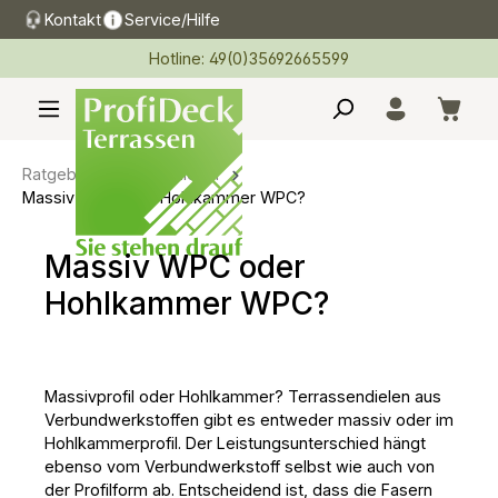
Kontakt
Service/Hilfe
alt springen
Hotline: 49(0)35692665599
Ratgeber Terrassendielen
Massiv WPC oder Hohlkammer WPC?
Massiv WPC oder
Hohlkammer WPC?
Massivprofil oder Hohlkammer? Terrassendielen aus
Verbundwerkstoffen gibt es entweder massiv oder im
Hohlkammerprofil. Der Leistungsunterschied hängt
ebenso vom Verbundwerkstoff selbst wie auch von
der Profilform ab. Entscheidend ist, dass die Fasern