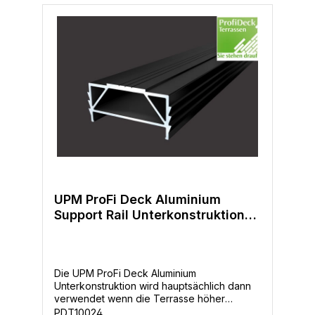
in Germany
UPM ProFi Deck Aluminium
Support Rail Unterkonstruktion
30x64mm
Die UPM ProFi Deck Aluminium
Unterkonstruktion wird hauptsächlich dann
verwendet wenn die Terrasse höher
aufgebaut werden muß. Dies erfolgt dann in
PDT10024