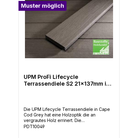
Muster möglich
UPM ProFi Lifecycle
Terrassendiele S2 21x137mm in
Cape Cod Grey
Die UPM Lifecycle Terrassendiele in Cape
Cod Grey hat eine Holzoptik die an
vergrautes Holz errinert. Die
abwechslungsreiche Struktur und Färbung
PDT10049
verleiht der gesamten Terrassenfläche eine
wunderschöne vergraute Holzoptik. - Breite: