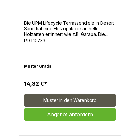
Birchwood
Die UPM Lifecycle Terrassendiele in Desert
Sand hat eine Holzoptik die an helle
Holzarten errinnert wie z.B. Garapa. Die
abwechslungsreiche Struktur und Färbung
PDT10733
verleiht der gesamten Terrassenfläche eine
wunderschöne Holzoptik. - Breite: 137mm -
Dicke: 25mm - Längen: 4m - 5m -
Oberfläche Holzoptik glatt, beide Seiten
Muster Gratis!
sind als Sichtseite verwendbar- Farben:
Walnut, Desert Sand, Tigerwood, Cape Cod
Grey, Bichwood -Holzoptik und Haptik-Lang
14,32 €*
anhaltende Farben-einzigartige Oberfläche-
hoher Rutschwiderstand-hohe
Widerstandsfähigkeit-0% Gefälle Verlegung
Muster in den Warenkorb
möglich-Direkter Erdkontakt möglich-25
Jahre Garantie gegen Verrottung &
Verwerfung-Deutscher Tech. Support-Made
Angebot anfordern
in USA