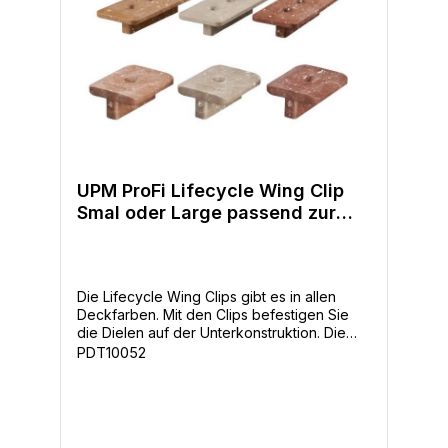
UPM ProFi Lifecycle Wing Clip
Smal oder Large passend zur
Deckfarbe
Die Lifecycle Wing Clips gibt es in allen
Deckfarben. Mit den Clips befestigen Sie
die Dielen auf der Unterkonstruktion. Die
passenden Edelstahl V4A Schrauben sind
PDT10052
mit dazu. -1VE=100 Stück-inkl. V4A
Befestigungsschrauben-in 4 Farben -
Holzoptik und Haptik-Lang anhaltende
Farben-einzigartige Oberfläche-hoher
Rutschwiderstand-hohe