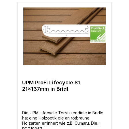
UPM ProFi Lifecycle S1
21x137mm in Bridl
Die UPM Lifecycle Terrassendiele in Bridle
hat eine Holzoptik die an rotbraune
Holzarten errinnert wie z.B. Cumaru. Die
abwechslungsreiche Struktur und Färbung
PDT10057