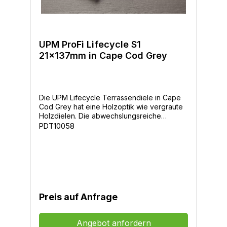
UPM ProFi Lifecycle S1
21x137mm in Cape Cod Grey
Die UPM Lifecycle Terrassendiele in Cape
Cod Grey hat eine Holzoptik wie vergraute
Holzdielen. Die abwechslungsreiche
Struktur und Färbung verleiht der gesamten
PDT10058
Terrassenfläche eine wunderschöne
Holzoptik. - Breite: 137mm - Dicke: 21mm -
Längen: 4m - 5m - Oberfläche Holzoptik
glatt, nur eine Seiten als Sichtseite
verwendbar- Farben: Bridl, Cape Cod Grey
-Holzoptik und Haptik-Lang anhaltende
Farben-einzigartige Oberfläche-hoher
Preis auf Anfrage
Rutschwiderstand-hohe
Widerstandsfähigkeit-0% Gefälle Verlegung
möglich-Direkter Erdkontakt möglich-25
Angebot anfordern
Jahre Garantie gegen Verrottung &