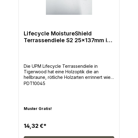
Lifecycle MoistureShield
Terrassendiele S2 25x137mm in
Tigerwood
Die UPM Lifecycle Terrassendiele in
Tigerwood hat eine Holzoptik die an
hellbraune, rötliche Holzarten errinnert wie
z.B. Cumaru oder Massaranduba. Die
PDT10045
abwechslungsreiche Struktur und Färbung
verleiht der gesamten Terrassenfläche eine
wunderschöne Holzoptik. - Breite: 137mm -
Dicke: 25mm - Längen: 4m - 5m -
Muster Gratis!
Oberfläche Holzoptik glatt, beide Seiten
sind als Sichtseite verwendbar- Farben:
Walnut, Desert Sand, Tigerwood, Cape Cod
14,32 €*
Grey -Holzoptik und Haptik-Lang
anhaltende Farben-einzigartige Oberfläche-