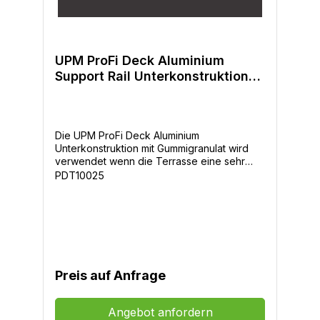
UPM ProFi Deck Aluminium
Support Rail Unterkonstruktion
23x40mm
Die UPM ProFi Deck Aluminium
Unterkonstruktion mit Gummigranulat wird
verwendet wenn die Terrasse eine sehr
niedrige Gesamtaufbauhöhe haben soll. Die
PDT10025
Unterkonstruktion muss vollflächig aufliegen.
-Länge: 1,8m und 3,0m-Breite: 40mm-Höhe:
23mm-Farben: Schwarz-maximaler
Tragabstand: 0cm-Längsverbinder: nein -
Modernes Design-Lang anhaltende Farben-
Frei von Lignin -> kein Vergrauen-
einzigartige Oberfläche-hoher
Preis auf Anfrage
Rutschwiderstand-hohe
Widerstandsfähigkeit-0% Gefälle Verlegung
möglich-Direkter Erdkontakt möglich-10
Angebot anfordern
Jahre Garantie gegen Verrottung &