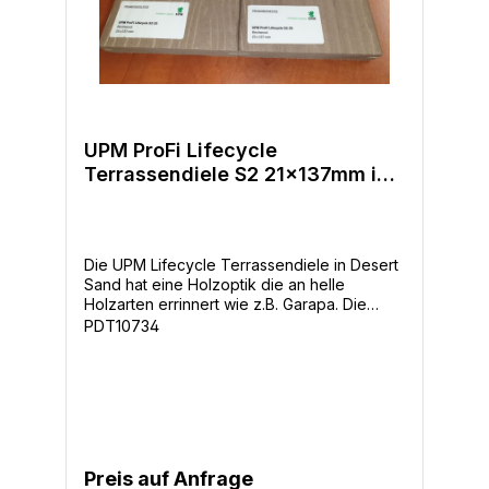
UPM ProFi Lifecycle
Terrassendiele S2 21x137mm in
Birchwood
Die UPM Lifecycle Terrassendiele in Desert
Sand hat eine Holzoptik die an helle
Holzarten errinnert wie z.B. Garapa. Die
abwechslungsreiche Struktur und Färbung
PDT10734
verleiht der gesamten Terrassenfläche eine
wunderschöne Holzoptik. - Breite: 137mm -
Dicke: 21mm - Längen: 4m - 5m - Oberfläche
Holzoptik glatt, beide Seiten sind als
Sichtseite verwendbar- Farben: Walnut,
Desert Sand, Tigerwood, Cape Cod Grey.
Birchwood -Holzoptik und Haptik-Lang
Preis auf Anfrage
anhaltende Farben-einzigartige Oberfläche-