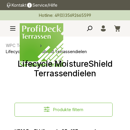
Kontakt
Service/Hilfe
alt springen
Hotline: 49(0)35692665599
WPC Terrassen
Lifecycle MoistureShield Terrassendielen
Lifecycle MoistureShield
Terrassendielen
Produkte filtern