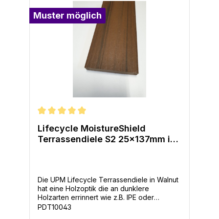
Muster möglich
Durchschnittliche Bewertung von 5 von 5 Sternen
Lifecycle MoistureShield
Terrassendiele S2 25x137mm in
Walnut
Die UPM Lifecycle Terrassendiele in Walnut
hat eine Holzoptik die an dunklere
Holzarten errinnert wie z.B. IPE oder
Momoqui. Die abwechslungsreiche Struktur
PDT10043
und Färbung verleiht der gesamten