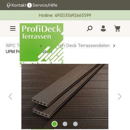
Kontakt
Service/Hilfe
alt springen
Hotline: 49(0)35692665599
WPC Terrassen
UPM ProFi Deck Terrassendielen
UPM ProFi Klick System