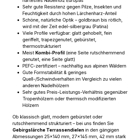
härtestes Nadelholz Europas
Terrassendielen aus Gebirgslärche 42x140?
Sehr gute Resistenz gegen Pilze, Insekten und
Jetzt informieren & bestellen!
Feuchtigkeit durch hohen Lärchenharz-Anteil
Schöne, natürliche Optik – goldbraun bis rötlich,
wird mit der Zeit edel-silbergrau (Patina)
Viele Profile verfügbar: glatt gehobelt, fein
geriffelt, trapezgenutet, gebürstet,
thermostrukturiert
Meist
Kombi-Profil
(eine Seite rutschhemmend
genutet, eine Seite glatt)
PEFC-zertifiziert – nachhaltig aus alpinen Wäldern
Gute Formstabilität & geringes
Quell-/Schwindverhalten im Vergleich zu vielen
anderen Nadelhölzern
Sehr gutes Preis-Leistungs-Verhältnis gegenüber
Tropenhölzern oder thermisch modifizierten
Hölzern
Ob klassisch glatt, modern gebürstet oder 
rutschhemmend strukturiert – bei uns finden Sie 
Gebirgslärche Terrassendielen
 in den gängigen 
Abmessungen 25×140 mm, 27×145 mm, 42 mm stark 