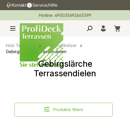
Kontakt
Service/Hilfe
alt springen
Hotline: 49(0)35692665599
Holz Terrassen
Terrassenhölzer
Gebirgslärche Terrassendielen
Gebirgslärche
Terrassendielen
Produkte filtern