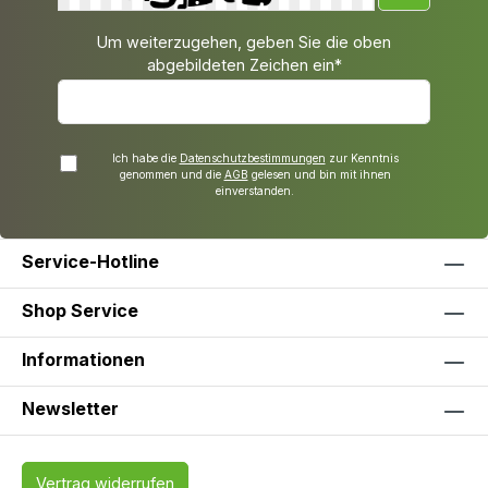
Um weiterzugehen, geben Sie die oben
abgebildeten Zeichen ein*
Ich habe die
Datenschutzbestimmungen
zur Kenntnis
genommen und die
AGB
gelesen und bin mit ihnen
einverstanden.
Service-Hotline
Shop Service
Informationen
Newsletter
Vertrag widerrufen