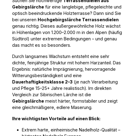
Suchen Sie hochwertige 
Terrassendielen aus 
nachhaltig und umweltverträglich aus
Gebirgslärche
 für eine langlebige, pflegeleichte und 
verantwortungsvoller Forstwirtschaft
optisch beeindruckende Holzterrasse? Dann sind Sie 
Hochgebirgslärche pur – extrem langsam
bei unseren 
Hochgebirgslärche Terrassendielen
gewachsenes, harzreiches Holz aus großer
genau richtig. Dieses außergewöhnliche Holz wächst 
Höhe → höhere Dichte + bessere Stabilität
als normales Lärchenholz Unbehandelt &
in Höhenlagen von 1.200–2.000 m in den Alpen (häufig 
naturbelassen – silbergraue Patina
Südtirol) unter extremen Bedingungen – und genau 
entwickelt sich von allein oder kann mit
das macht es so besonders.
Lärchenöl / Terrassenöl farblich erhalten
bleiben Technische Daten im Überblick:
Durch langsames Wachstum entsteht eine sehr 
Maße: 42 mm stark × 140 mm breit Profil:
dichte, feinjährige Struktur mit hohem Harzanteil. Das 
einseitig fein geriffelt, einseitig
Ergebnis: natürliche Imprägnierung, hervorragende 
trapezgenutet (Kombi-/Wendprofil)
Oberfläche: natur, unbehandelt, gehobelt
Witterungsbeständigkeit und eine 
Holzart: Hochgebirgslärche (Larix decidua)
Dauerhaftigkeitsklasse 2–3
 (je nach Verarbeitung 
Dauerhaftigkeit: Klasse 3 (DC 3) nach Norm
und Pflege 15–25+ Jahre realistisch). Im direkten 
Zertifikat: 100 % PEFC – nachhaltige
Vergleich zur Sibirischen Lärche ist die 
Forstwirtschaft Ob moderne Architektur,
Gebirgslärche
 meist härter, formstabiler und zeigt 
rustikaler Garten oder Pool-Umrandung – mit
eine gleichmäßigere, edlere Maserung.
dieser wetterfesten Lärchen-Terrassendiele
(extra stark 42 mm) erhalten Sie eine
Ihre wichtigsten Vorteile auf einen Blick:
besonders robuste, pflegeleichte und
ökologisch vorbildliche Lösung für Ihre
Extrem harte, einheimische Nadelholz-Qualität –
Traumterrasse. Suchen Sie robuste,
rutschhemmende und nachhaltige