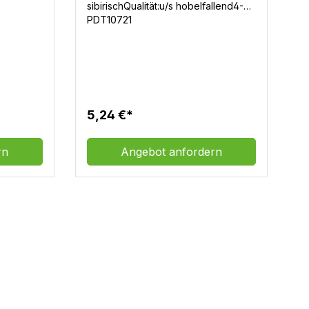
sibirischQualität:u/s hobelfallend4-
seitig gehobelt und gerundetVPE: 8
PDT10721
Stück / Bund
5,24 €*
rn
Angebot anfordern