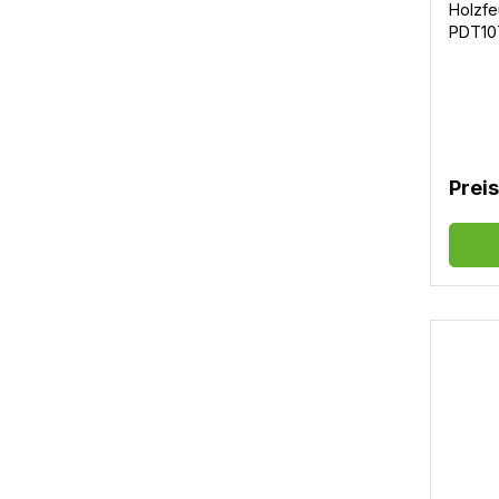
Holzfe
mm x 
PDT10
Prei