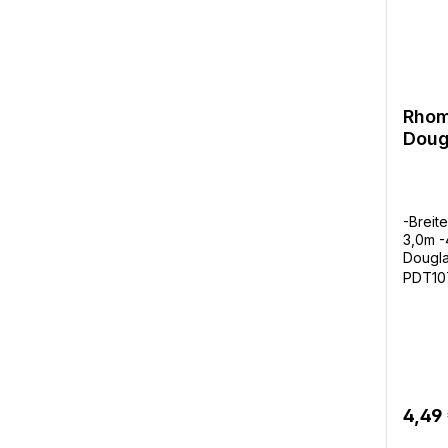
Rhom
Doug
-Breit
3,0m 
Douglas
gehobe
PDT10
/ Bund
4,49