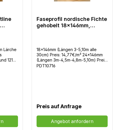
tline
Faseprofil nordische Fichte
t
gehobelt 18x146mm,
24x146mm, 28x146mm
en Lärche
18x146mm (Längen 3-5,10m alle
/s
30cm) Preis: 14,77€/m² 24x146mm
und 121
(Längen 3m-4,5m-4,8m-5,10m) Preis:
1m
19,72€/m² 28x146mm (Längen 3m-
PDT10716
4,5m-4,8m-5,10m) Preis: 22,12€/m²
Faseprofil nordische FichteQualität:
u/s hobelfallend, mit oder ohne
TrockennutenVPE: 6 und 4 Stück /
Bund
Preis auf Anfrage
rn
Angebot anfordern