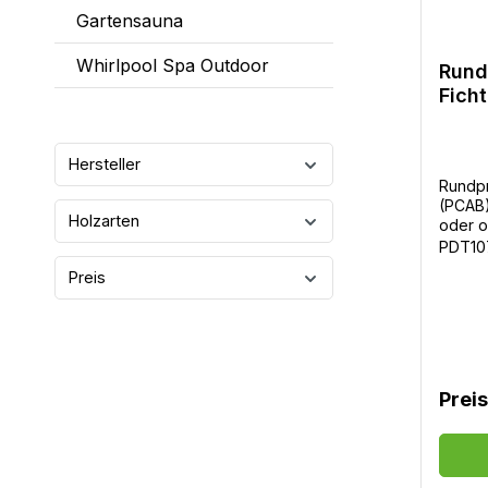
Gartensauna
Whirlpool Spa Outdoor
Rund
Fich
Hersteller
Rundpr
(PCAB)Q
Holzarten
oder o
/ Bund
PDT10
4,2m -
Preis
Prei