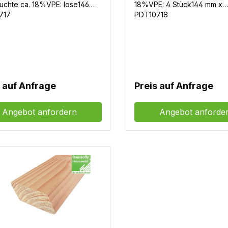
uchte ca. 18%VPE: lose146
18%VPE: 4 Stück144 mm x
23/15mmLängen: 3m und 4m
26/15mmLängen: 3m
717
PDT10718
s auf Anfrage
Preis auf Anfrage
Angebot anfordern
Angebot anforde