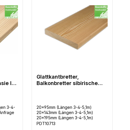
Glattkantbretter,
ie I /
Balkonbretter sibirische
Lärche u/s in 3
Querschnitten 20x95mm,
20x143mm, 20x195mm
en 3-4-
20x95mm (Längen 3-4-5,1m)
Anfrage
20x143mm (Längen 3-4-5,1m)
20x195mm (Längen 3-4-5,1m)
PDT10713