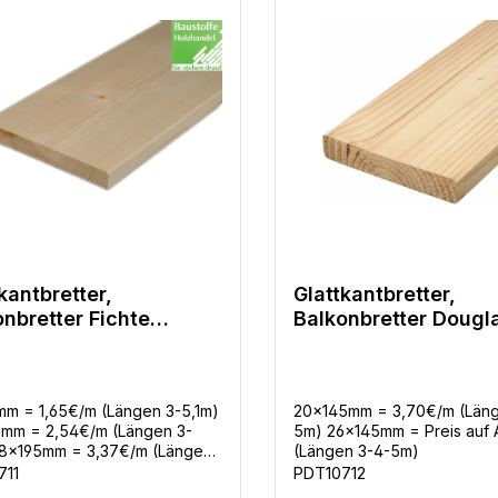
kantbretter,
Glattkantbretter,
nbretter Fichte
Balkonbretter Douglas
sch u/s in 5
III in 2 Querschnitten
schnitten
m = 1,65€/m (Längen 3-5,1m)
20x145mm = 3,70€/m (Läng
5mm = 2,54€/m (Längen 3-
5m) 26x145mm = Preis auf 
18x195mm = 3,37€/m (Längen
(Längen 3-4-5m)
m) 27x145mm = 3,70€/m
711
PDT10712
n 3-5,1m) 27x195mm =