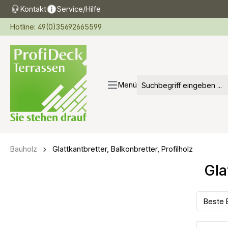
Kontakt
Service/Hilfe
springen
Zur Hauptnavigation springen
Hotline: 49(0)35692665599
Menü
Bauholz
Glattkantbretter, Balkonbretter, Profilholz
Gla