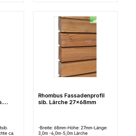
Rhombus Fassadenprofil
b.
sib. Lärche 27x68mm
5 x
tsib.
-Breite: 68mm-Höhe: 27mm-Länge:
chte ca.
3,0m -4,0m-5,0m Lärche