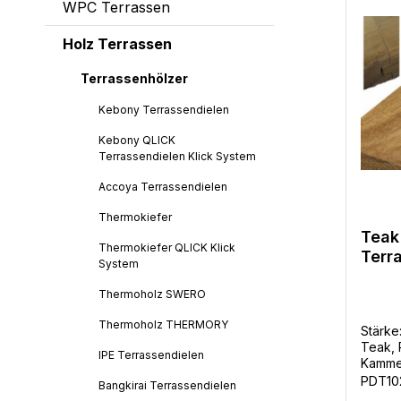
WPC Terrassen
Holz Terrassen
Terrassenhölzer
Kebony Terrassendielen
Kebony QLICK
Terrassendielen Klick System
Accoya Terrassendielen
Thermokiefer
Teak
Thermokiefer QLICK Klick
Terr
System
glatt
Kopfs
Thermoholz SWERO
Endl
Thermoholz THERMORY
Stärke
Teak, 
IPE Terrassendielen
Kamme
Kopfse
PDT10
Bangkirai Terrassendielen
Endlos