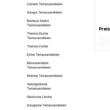
Kanten
Cumaru Terrassendielen
geschli
Anfrag
Garapa Terrassendielen
Anfrag
1Hande
Bambus Select
nach v
Terrassendielen
Prei
Teakho
Thermo Esche
Indone
Terrassendielen
Afrika
Tecton
Thermo Fichte
bis mit
kaumRi
Eiche Terrassendielen
neinSp
mäßigO
Massaranduba
Dauerh
Terrassendielen
sehr d
mäßig 
Robinie Terrassendielen
gutZer
verfüg
Gebirgslärche
ca. 18
Terrassendielen
– 3,0%
Erläut
Sibirische Lärche
Abkür
Terras
Douglasie Terrassendielen
Luftge