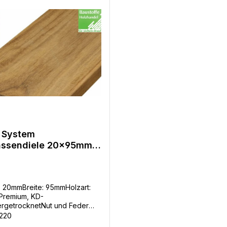
 System
assendiele 20x95mm
-glatt, Nut und Feder
eitig zur
osverlegung
: 20mmBreite: 95mmHolzart:
Premium, KD-
rgetrocknetNut und Feder
itig zur
220
verlegungOberfläche: glatt,