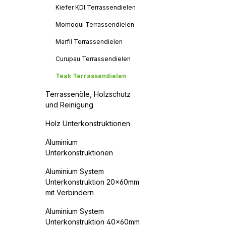
30%FAS
Kiefer KDI Terrassendielen
second
Momoqui Terrassendielen
standa
/künst
Marfil Terrassendielen
20%PR
Wahl E
Curupau Terrassendielen
Dauerh
die Ho
Teak Terrassendielen
werden
>25 Ja
Terrassenöle, Holzschutz
dauerh
und Reinigung
= 10-2
dauerh
Holz Unterkonstruktionen
= 10-1
dauerh
Aluminium
= 5-10
dauerh
Unterkonstruktionen
= nich
Aluminium System
Unterkonstruktion 20x60mm
mit Verbindern
Aluminium System
Unterkonstruktion 40x60mm