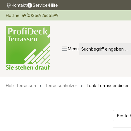
Kontakt
Service/Hilfe
springen
Zur Hauptnavigation springen
Hotline: 49(0)35692665599
Menü
Holz Terrassen
Terrassenhölzer
Teak Terrassendielen