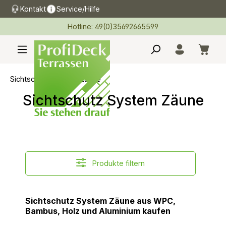
Kontakt
Service/Hilfe
alt springen
Hotline: 49(0)35692665599
Sichtschutz System Zäune
Sichtschutz System Zäune
Produkte filtern
Sichtschutz System Zäune aus WPC,
Bambus, Holz und Aluminium kaufen