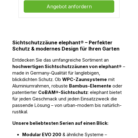
UPM Fence Sichtschtuz können sie passen
Angebot anfordern
zu Ihrer UPM Profi Terrasse erstellen!-
Feldbreite: 2m Achsmaß-Feldhöhe: 180cm
und kleiner nach Wunsch selbst auf jede
Höhe anpassbar-Material: Pfosten und
Anbauteile Aluminium eloxiert-Pfostenfüße:
zum aufdübeln oder zum einbetonieren-
Zierelemente: ja nach Wahl aus Aluminium-
Sichtschutzzäune elephant® – Perfekter
Zaunfüllung: selbst wählbar aus UPM Deck
Schutz & modernes Design für Ihren Garten
150, UPM Deck 127, UPM Lifecycle, Vision,
Piazza oder UPM Facade -Modernes
Entdecken Sie das umfangreiche Sortiment an 
Design-Lang anhaltende Farben-Frei von
hochwertigen Sichtschutzzäunen von elephant®
 – 
Lignin -> kein Vergrauen-einzigartige
made in Germany-Qualität für langlebigen, 
Oberfläche-hoher Rutschwiderstand-hohe
blickdichten Schutz. Ob 
WPC-Zaunsysteme
 mit 
Widerstandsfähigkeit-0% Gefälle Verlegung
möglich-Direkter Erdkontakt möglich-10
Aluminiumrahmen, robuste 
Bambus-Elemente
 oder 
Jahre Garantie gegen Verrottung &
patentierter 
CoBAM®-Sichtschutz
: elephant bietet 
Verwerfung-Deutscher Tech. Support-Made
für jeden Geschmack und jeden Einsatzzweck die 
in Germany
passende Lösung – von urban-modern bis natürlich-
rustikal.
Unsere beliebtesten Serien auf einen Blick:
Modular EVO 200
& ähnliche Systeme –