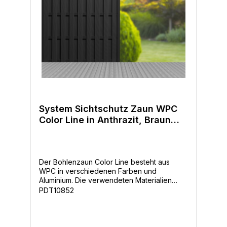
System Sichtschutz Zaun WPC
Color Line in Anthrazit, Braun
und Grau
Der Bohlenzaun Color Line besteht aus
WPC in verschiedenen Farben und
Aluminium. Die verwendeten Materialien
machen den Zaun robust, langlebige und
PDT10852
edel. Dank vorgefertigter Elemente ist die
Montage einfach. Die WPC-Bohlen weisen
eine beidseitig glatte, geriffelte Oberfläche
auf. Die helle Variante (mixed white) erhält