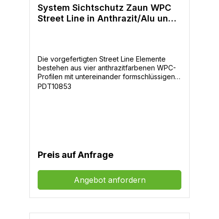
System Sichtschutz Zaun WPC
Street Line in Anthrazit/Alu und
Anthrazit/Anthrazit
Die vorgefertigten Street Line Elemente
bestehen aus vier anthrazitfarbenen WPC-
Profilen mit untereinander formschlüssigen
Verbindung, die in einem Rahmen aus hell
PDT10853
eloxiertem oder anthrazit
pulverbeschichteten Alu eingefasst sind
Zaunfeldgrößen Höhe x Länge: 180x180cm,
180x90cm, 180x90cm Dreieck, 180x90cm
Tür
Preis auf Anfrage
Angebot anfordern