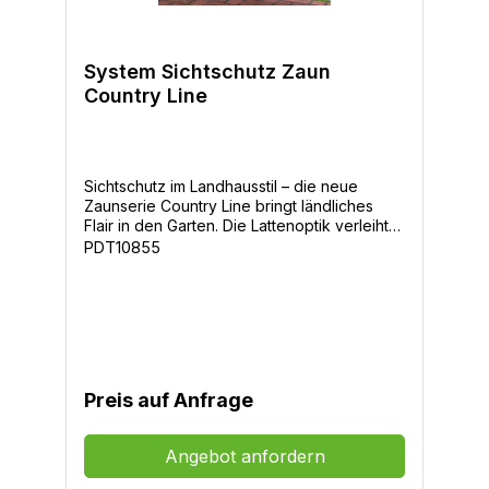
System Sichtschutz Zaun
Country Line
Sichtschutz im Landhausstil – die neue
Zaunserie Country Line bringt ländliches
Flair in den Garten. Die Lattenoptik verleiht
dem Zaun eine holzähnliche Anmutung. Das
PDT10855
Rankgitter sorgt für ein aufgelockertes
Design.Material: Kunststoff Zaunfeldgrößen
Höhe x Länge: 180x180cm, 180x90cm
Dreieck
Preis auf Anfrage
Angebot anfordern