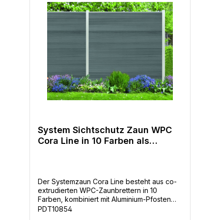
System Sichtschutz Zaun WPC
Cora Line in 10 Farben als
Stecksystem
Der Systemzaun Cora Line besteht aus co-
extrudierten WPC-Zaunbrettern in 10
Farben, kombiniert mit Aluminium-Pfosten
und -Leisten sowie Dekorelementen für die
PDT10854
individuelle und elegante Zaungestaltung