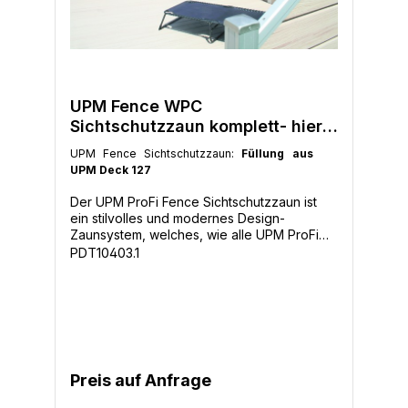
UPM Fence WPC
Sichtschutzzaun komplett- hier
den Bestpreis holen
UPM Fence Sichtschutzzaun:
Füllung aus
UPM Deck 127
Der UPM ProFi Fence Sichtschutzzaun ist
ein stilvolles und modernes Design-
Zaunsystem, welches, wie alle UPM ProFi
Produkte, nur minimale Pflege benötigt. Es
PDT10403.1
ist in allen UPM ProFi Farben erhältlich und
passt perfekt zu Ihren UPM ProFi
Terrassendielen. Das UPM ProFi
Zaunsystem wurde für UPM ProFi Deck und
UPM ProFi Lifecycle entwickelt.Der UPM
ProFi Fence ist der neue innovative Wege
zu einem modernen und flexiblen
Preis auf Anfrage
Sichtschutzzaun. Das System ist für einen
leichten und schnellen Aufbau konzipiert.