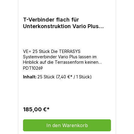
T-Verbinder flach für
Unterkonstruktion Vario Plus
40x60mm VE=25 Stück
VE= 25 Stück Die TERRASYS
Systemverbinder Vario Plus lassen im
Hinblick auf die Terrassenform keinen
Wunsch offen. Dank einfachster Montage
PDT10269
werden die Systemverbinder in die
Inhalt:
25 Stück
(7,40 €* / 1 Stück)
Aluminiumprofile eingetrieben. Hierzu
empfehlen wir vorsichtige und gleichmäßige
Schläge mit einem Gummihammer.
185,00 €*
In den Warenkorb