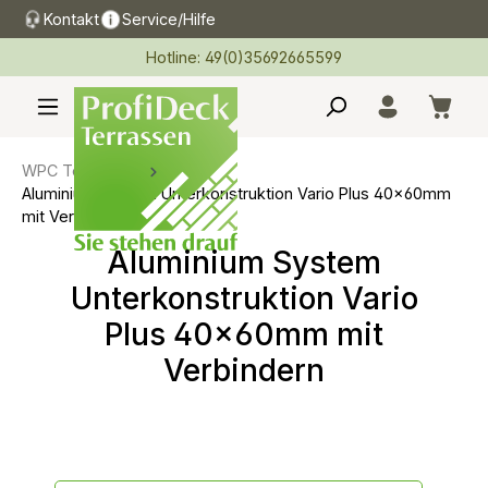
Kontakt
Service/Hilfe
alt springen
Hotline: 49(0)35692665599
WPC Terrassen
Aluminium System Unterkonstruktion Vario Plus 40x60mm
mit Verbindern
Aluminium System
Unterkonstruktion Vario
Plus 40x60mm mit
Verbindern