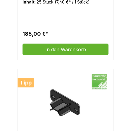
Inhalt:
25 Stück
(7,40 €* / 1 Stück)
Aluminiumprofile eingetrieben. Hierzu
empfehlen wir vorsichtige und gleichmäßige
Schläge mit einem Gummihammer.
185,00 €*
In den Warenkorb
Tipp