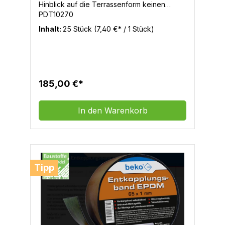
Hinblick auf die Terrassenform keinen
Wunsch offen. Dank einfachster Montage
PDT10270
werden die Systemverbinder in die
Inhalt:
25 Stück
(7,40 €* / 1 Stück)
Aluminiumprofile eingetrieben. Hierzu
empfehlen wir vorsichtige und gleichmäßige
Schläge mit einem Gummihammer.
185,00 €*
In den Warenkorb
Tipp