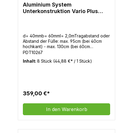
Aluminium System
Unterkonstruktion Vario Plus
40x60mm in 2,0m VE =8 Stück
d= 40mmb= 60mml= 2,0mTragabstand oder
Abstand der Füße: max. 95cm (bei 40cm
hochkant) - max. 130cm (bei 60cm
hochkant)Art: Aluminium Schwarz
PDT10267
eloxiertEndlos verlegbar: Ja durch
Inhalt:
8 Stück
(44,88 €* / 1 Stück)
Verbinder Die TERRASYS Alu-
Unterkonstruktion Vario Plus ist ein schwarz
eloxiertes Systemprofil, das dank
ausgeklügelter Geometrie gleich mehrere
Anwendungsfälle abdeckt. Dank der
robusten Ausführung kann das Profil ganz
359,00 €*
variabel flach oder hochkant eingesetzt
werden. Somit können in Kombination mit
beko TERRASYS Stelzlagern
In den Warenkorb
unterschiedlichste Aufbauhöhen realisiert
werden. Die entsprechenden Verbinder
sorgen mit der Edelstahlbohrschraube für
eine einfache und stabile Montage.
Hochkant und flach einsetzbar (Tragweite