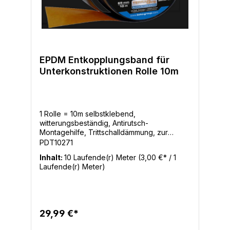
EPDM Entkopplungsband für
Unterkonstruktionen Rolle 10m
1 Rolle = 10m selbstklebend,
witterungsbeständig, Antirutsch-
Montagehilfe, Trittschalldämmung, zur
Montage auf Unterkonstruktionen Das
PDT10271
TERRASYS Entkopplungsband EPDM erfüllt
Inhalt:
10 Laufende(r) Meter
(3,00 €* / 1
gleich zwei Funktionen:Zum einen eignet es
Laufende(r) Meter)
sich ideal als Antirutsch-Montagehilfe, da ein
Verrutschen der Terrassenbeläge
verhindert wird. Zum anderen dient das
TERRASYS Entkopplungsband EPDM bei
nicht durchgängig geschraubten
29,99 €*
Bodenbelägen als Trittschalldämmung.
Maße: 65 x 1 mmLänge: 10 m