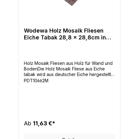
30 x 30 mm, 30 x 93 mmOberfläche:
mehrfach versiegelt (UV­-geölt)Gewicht:
2,1 kg / m²
Wodewa Holz Mosaik Fliesen
Eiche Tabak 28,8 x 28,8cm in
zwei Formaten
Holz Mosaik Fliesen aus Holz für Wand und
BodenDie Holz Mosaik Fliese aus Eiche
tabak wird aus deutscher Eiche hergestellt.
Alle positiven Merkmale der Holzart Eiche
PDT10662M
(Maserung, Struktur) werden genutzt, um mit
der Eiche tabak unseren Kunden eine
hochwertige und moderne Variante für die
Gestaltung moderner und eleganter Wände
zu geben. Zusätzlich bietet Sie eine
interessante einheimische Alternative zu
den dunkelfarbigen tropischen Holzarten.
Ab
11,63 €*
Mit der ausdrucksstarken Struktur bleibt die
Holzart Eiche erkennbar und verleiht
dadurch der wodewa Echtholzwand die