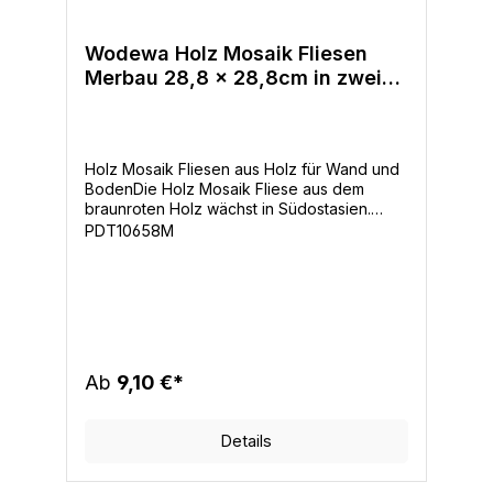
Wodewa Holz Mosaik Fliesen
Merbau 28,8 x 28,8cm in zwei
Formaten
Holz Mosaik Fliesen aus Holz für Wand und
BodenDie Holz Mosaik Fliese aus dem
braunroten Holz wächst in Südostasien.
Natürliche helle, gelbliche und dunkle (rot-,
PDT10658M
schwarzbraune) Inhaltsstoffe in den
Gefäßen kommen immer wieder vor und
prägen das Holz mit einem
charakteristischen Design.Allgemeine
Produkteigenschaften einzigartige Optik
mit massiven Holzriemchen als HolzMosaik
Design hergestellt aus natürlichen
Ab
9,10 €*
nachhaltigen Rohstoffen aus kontrollierter
Forstwirtschaft einfache und individuelle
Montage durch Verlegenetze als
Details
Wandverkleidung oder auf dem Boden
mehrfach versiegelte UV-geölte Oberfläche
für eine einfach Reinigung und langen