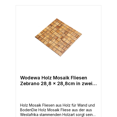
Werterhalt Moderne und hochwertige
Holz-Optik Geringes Eigengewicht: ca. 2,7
- 3,5 kg/m2 Stärken: 4mm Fliesengröße:
288 x 288 mm Fugenbreite: 2,0 mm
Mosaikgröße: 30 x 30 mm| 30 x 93
mmVerpackungsinhaltInhalt: 1 Fliese /
VerlegenetzFliese: 288 x 288 mmNatürliche
Wuchsmerkmale und Farbabweichungen
sind ein Beweis dafür, dass es sich um
echtes Holz handelt Holzart:
MerbauFliese:: 288 x 288 mmMosaik::
30 x 30 mm, 30 x 93 mmOberfläche:
mehrfach versiegelt (UV­-geölt)Gewicht:
2,1 kg / m²
Wodewa Holz Mosaik Fliesen
Zebrano 28,8 x 28,8cm in zwei
Formaten
Holz Mosaik Fliesen aus Holz für Wand und
BodenDie Holz Mosaik Fliese aus der aus
Westafrika stammenden Holzart sorgt seine