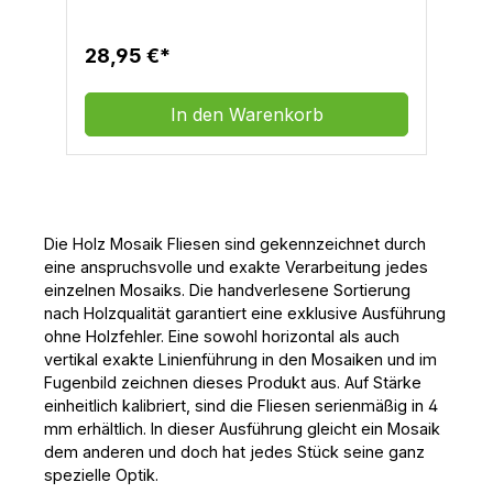
lösungsmittelfrei für Fugenbreite von 1,5
bis 10 mm hohe Flankenhaftung
farbstabil für Wand und Boden
28,95 €*
schimmelabweisend wasserabweisend
schmutzabweisend auch für
Entkopplungssysteme und leicht
In den Warenkorb
verformbare Untergründe geeignet für
hohe hygienische Ansprüche
Fußbodenheizung geeignet
hitzebeständig bis 70 ⁰C dauerhaft,
kurzfristig bis 90 ⁰C große
FarbauswahlTechnische DatenGebindeart:
Kunststoff EimerGebindegröße: 1
Die Holz Mosaik Fliesen sind gekennzeichnet durch
kgBestandteile: modifizierte
eine anspruchsvolle und exakte Verarbeitung jedes
Polymere/Polyvinylacetat/Polyacryl
einzelnen Mosaiks. Die handverlesene Sortierung
säureester Copolymer/ Mineralische
nach Holzqualität garantiert eine exklusive Ausführung
Füllstoffe/Wasser/ZuschlagstoffeSpezifisch
ohne Holzfehler. Eine sowohl horizontal als auch
es Gewicht: ca. 1,6 kg/l, nach
FugentypVerarbeitungstemperatur: ca. + 5
vertikal exakte Linienführung in den Mosaiken und im
⁰C bis +25⁰CAushärtung: ca 2 mm pro Tag,
Fugenbild zeichnen dieses Produkt aus. Auf Stärke
bei + 20 ⁰C und 50%
einheitlich kalibriert, sind die Fliesen serienmäßig in 4
LuftfeuchteLagerfähigkeit: ca 12 Monate bei
mm erhältlich. In dieser Ausführung gleicht ein Mosaik
kühler und frostfreier Lagerung im
dem anderen und doch hat jedes Stück seine ganz
geschlossenen OriginalgebindeVerbrauch: /
spezielle Optik.
FL x FB x FT x 1,6 = Menge in g/qm