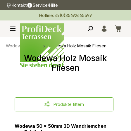
Kontakt
Service/Hilfe
alt springen
Hotline: 49(0)35692665599
Wodewa 3D Holz
Wodewa Holz Mosaik Fliesen
Wodewa Holz Mosaik
Fliesen
Produkte filtern
Wodewa 50 x 50mm 3D Wandriemchen