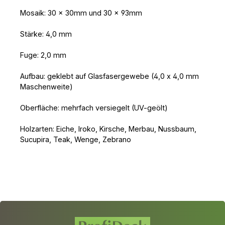
Berechnungsformel (FL = Fugenfläche / qm
in lfm // FB = Fugenbreite in mm // FT =
Mosaik: 30 x 30mm und 30 x 93mm
Fugentiefe in mm // 1,6 = spezifisches
Gewicht des
Stärke: 4,0 mm
Fugenmaterials) Lieferumfang1kg
Dispersion-Fuge der gewählten Farbe
Fuge: 2,0 mm
Aufbau: geklebt auf Glasfasergewebe (4,0 x 4,0 mm
Maschenweite)
Oberfläche: mehrfach versiegelt (UV-geölt)
Holzarten: Eiche, Iroko, Kirsche, Merbau, Nussbaum,
Sucupira, Teak, Wenge, Zebrano