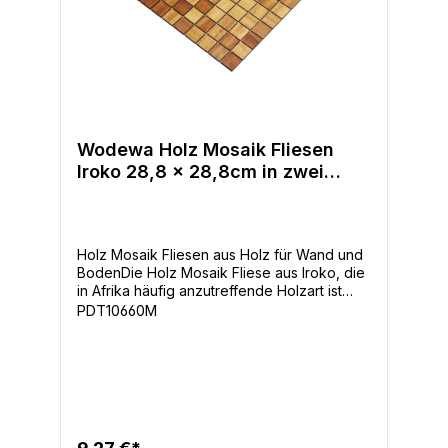
Wuchsmerkmale und Farbabweichungen
sind ein Beweis dafür, dass es sich um
echtes Holz handelt Holzart: TeakFliese::
288 x 288 mmMosaik:: 30 x 30 mm, 30
x 93 mmOberfläche: mehrfach versiegelt
(UV­-geölt)Gewicht: 2,1 kg / m²
Wodewa Holz Mosaik Fliesen
Iroko 28,8 x 28,8cm in zwei
Formaten
Holz Mosaik Fliesen aus Holz für Wand und
BodenDie Holz Mosaik Fliese aus Iroko, die
in Afrika häufig anzutreffende Holzart ist
auch unter dem Namen Kambala bekannt.
PDT10660M
Das in der Farbe eher zurückhaltend
wirkende, aber je nach Schnittrichtung
dekorativ strukturierte Holz hält verstärkt
Einzug in den Wohnbereich. Allgemeine
Produkteigenschaften einzigartige Optik
mit massiven Holzriemchen als HolzMosaik
Design hergestellt aus natürlichen