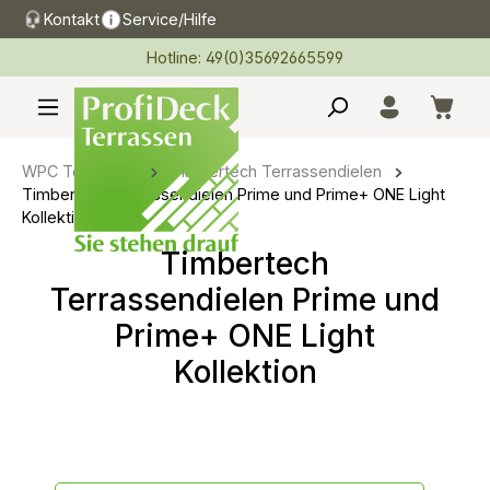
Kontakt
Service/Hilfe
alt springen
Hotline: 49(0)35692665599
WPC Terrassen
Timbertech Terrassendielen
Timbertech Terrassendielen Prime und Prime+ ONE Light
Kollektion
Timbertech
Terrassendielen Prime und
Prime+ ONE Light
Kollektion