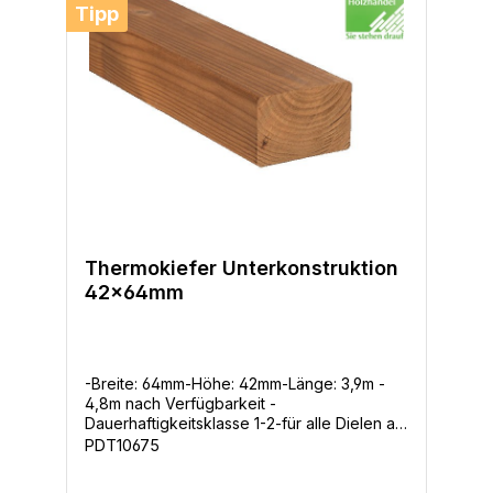
Tipp
Thermokiefer Unterkonstruktion
42x64mm
-Breite: 64mm-Höhe: 42mm-Länge: 3,9m -
4,8m nach Verfügbarkeit -
Dauerhaftigkeitsklasse 1-2-für alle Dielen als
Unterkonstruktion geeignet Durch die
PDT10675
thermische Modifizierung werden die
Eigenschaften von Holz verbessert und die