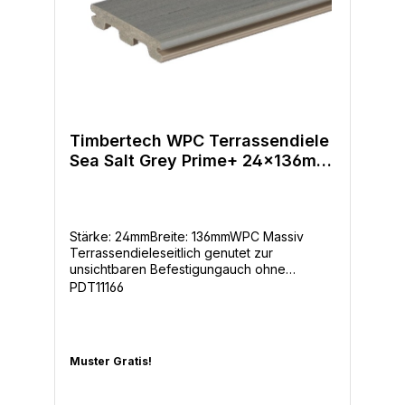
Timbertech WPC Terrassendiele
Sea Salt Grey Prime+ 24x136mm
seitl. genutet
Stärke: 24mmBreite: 136mmWPC Massiv
Terrassendieleseitlich genutet zur
unsichtbaren Befestigungauch ohne
seitliche Nut glatt lieferbarFarben Prime+ :
PDT11166
4lieferbare Längen: 3,66m - 4,88m -
6,10mUnterkonstruktion: UPM ProFi
Supportrail in WPC und Aluminium sowie
Holzunterkonstruktionen passend zur
Muster Gratis!
Dauerhaftigkeitsklassepassende Stirnbretter
und Setzstufen: auf Anfrage -
Strapazierfähig: Firmeneigener