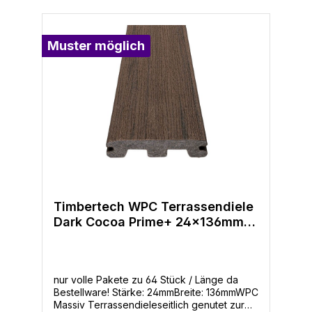
eines handgeschabten Bodenbelags für
Wohnräume- Pflegeleicht: Kein jährliches
Lackieren oder Beizen zum Schutz der
Dielen- Geschützt: 25 Jahre Garantie gegen
Muster möglich
Ausbleichen und Flecken und 30 jahre
beschränkte Garantie
Timbertech WPC Terrassendiele
Dark Cocoa Prime+ 24x136mm
seitl. genutet
nur volle Pakete zu 64 Stück / Länge da
Bestellware! Stärke: 24mmBreite: 136mmWPC
Massiv Terrassendieleseitlich genutet zur