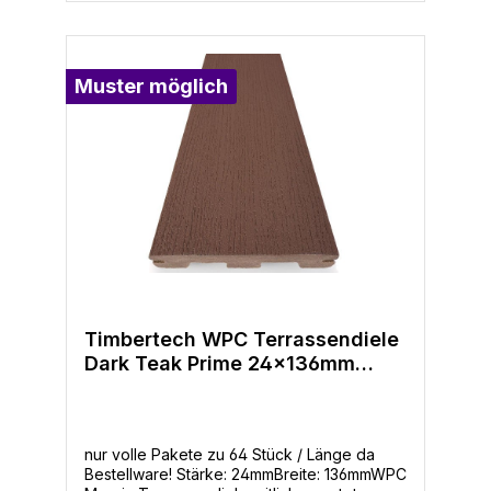
eines handgeschabten Bodenbelags für
Wohnräume- Pflegeleicht: Kein jährliches
Lackieren oder Beizen zum Schutz der
Dielen- Geschützt: 25 Jahre Garantie gegen
Muster möglich
Ausbleichen und Flecken und 30 jahre
beschränkte Garantie
Timbertech WPC Terrassendiele
Dark Teak Prime 24x136mm
seitl. genutet
nur volle Pakete zu 64 Stück / Länge da
Bestellware! Stärke: 24mmBreite: 136mmWPC