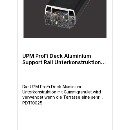
UPM ProFi Deck Aluminium
Support Rail Unterkonstruktion
23x40mm
Die UPM ProFi Deck Aluminium
Unterkonstruktion mit Gummigranulat wird
verwendet wenn die Terrasse eine sehr
niedrige Gesamtaufbauhöhe haben soll. Die
PDT10025
Unterkonstruktion muss vollflächig aufliegen.
-Länge: 1,8m und 3,0m-Breite: 40mm-Höhe:
23mm-Farben: Schwarz-maximaler
Tragabstand: 0cm-Längsverbinder: nein -
Modernes Design-Lang anhaltende Farben-