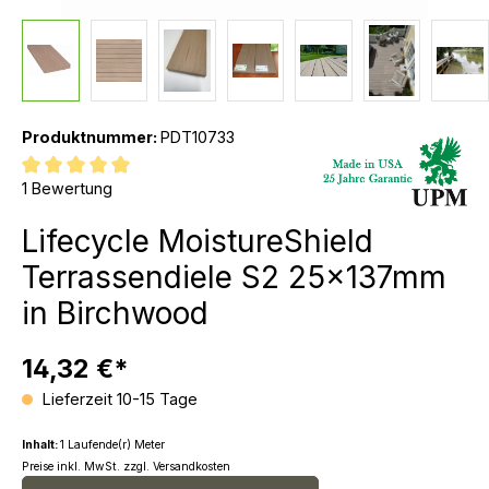
Produktnummer:
PDT10733
Durchschnittliche Bewertung von 5 von 5 Sternen
1 Bewertung
Lifecycle MoistureShield
Terrassendiele S2 25x137mm
in Birchwood
14,32 €*
Lieferzeit 10-15 Tage
Inhalt:
1 Laufende(r) Meter
Preise inkl. MwSt. zzgl. Versandkosten