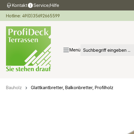
Kontakt
Service/Hilfe
springen
Zur Hauptnavigation springen
Hotline: 49(0)35692665599
Menü
Bauholz
Glattkantbretter, Balkonbretter, Profilholz