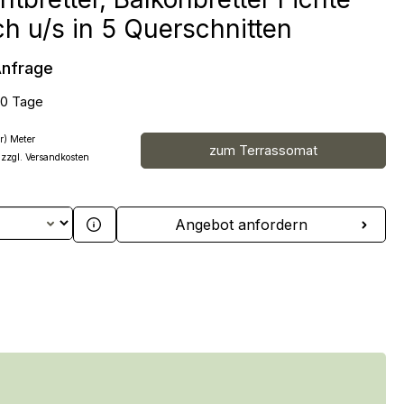
ch u/s in 5 Querschnitten
Anfrage
10 Tage
r) Meter
zum Terrassomat
 zzgl. Versandkosten
 Anzahl: Gib den gewünschten Wert ein 
Angebot anfordern