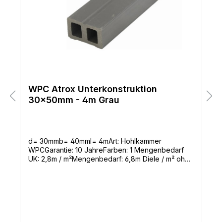
WPC Atrox Unterkonstruktion
30x50mm - 4m Grau
d= 30mmb= 40mml= 4mArt: Hohlkammer
WPCGarantie: 10 JahreFarben: 1 Mengenbedarf
UK: 2,8m / m²Mengenbedarf: 6,8m Diele / m² ohne
VerschnittBenötigte Befestigungsclips: 16 Stück /
m²