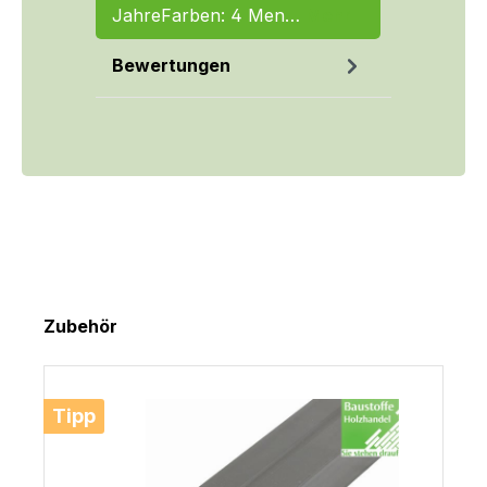
JahreFarben: 4 Men…
Mehr
Bewertungen
Produktgalerie überspringen
Zubehör
Tipp