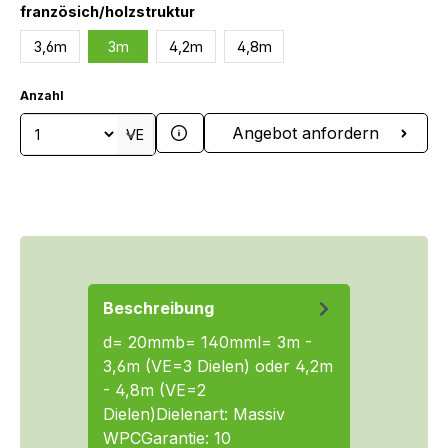
auswählen
französich/holzstruktur
3,6m
3m
4,2m
4,8m
Anzahl
Produkt Anzahl: Gib den gewünschten We
Angebot anfordern
VE
Beschreibung
d= 20mmb= 140mml= 3m -
3,6m (VE=3 Dielen) oder 4,2m
- 4,8m (VE=2
Dielen)Dielenart: Massiv
WPCGarantie: 10