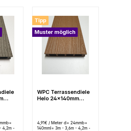
Tipp
Muster möglich
Bewertung von 5 von 5 Sternen
diele
WPC Terrassendiele
mm
Helo 24x140mm
Hellbraun
 in 4
gerillt/Struktur in 4
Längen
24mmb=
4,91€ / Meter d= 24mmb=
- 4,2m -
140mml= 3m - 3,6m - 4,2m -