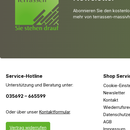
Abonnieren Sie den kostenlo
mehr von terrassen-massivho
Service-Hotline
Shop Servi
Unterstützung und Beratung unter:
Cookie-Einst
Newsletter
035692 – 665599
Kontakt
Wiederrufsre
Oder über unser
Kontaktformular
.
Datenschutze
AGB
Vertrag widerrufen
Impressum