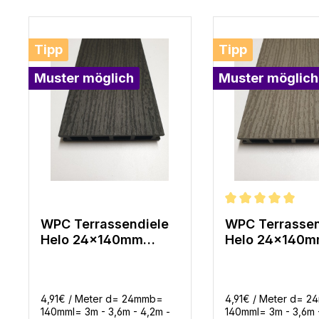
Produktgalerie überspringen
Tipp
Tipp
Muster möglich
Muster möglich
Durchschnittliche 
WPC Terrassendiele
WPC Terrassen
Helo 24x140mm
Helo 24x140
Dunkelgrau
Hellgrau
gerillt/Struktur in 4
gerillt/Struktur
Längen
Längen
4,91€ / Meter d= 24mmb=
4,91€ / Meter d= 
140mml= 3m - 3,6m - 4,2m -
140mml= 3m - 3,6m 