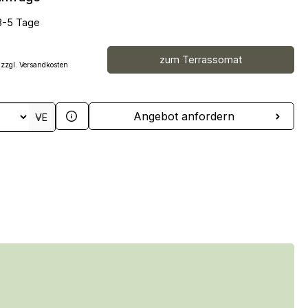
 3-5 Tage
zum Terrassomat
 zzgl. Versandkosten
 Anzahl: Gib den gewünschten Wert ein 
Angebot anfordern
VE