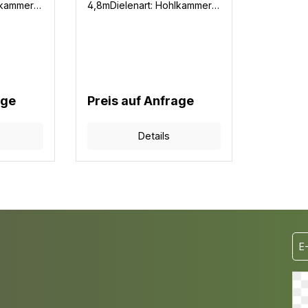
lkammer
4,8mDielenart: Hohlkammer
WPCGarantie: 10
JahreFarben: 3
 Diele /
Mengenbedarf: 6,8m Diele /
Benötigte
m² ohne VerschnittBenötigte
6 Stück /
Befestigungsclips: 16 Stück /
m²
age
Preis auf Anfrage
Details