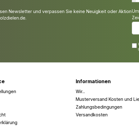
Um 
sen Newsletter und verpassen Sie keine Neuigkeit oder Aktion
Zei
lzdielen.de.
ce
Informationen
ellungen
Wir...
Musterversand Kosten und Lie
Zahlungsbedingungen
cht
Versandkosten
rklärung