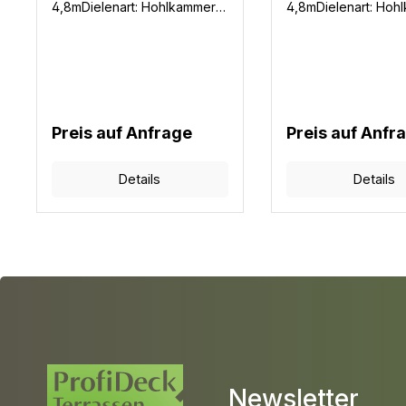
4,8mDielenart: Hohlkammer
4,8mDielenart: Hoh
WPCGarantie: 10
WPCGarantie: 10
JahreFarben: 3
JahreFarben: 3
Mengenbedarf: 6,8m Diele /
Mengenbedarf: 6,8m
m² ohne VerschnittBenötigte
m² ohne Verschnitt
Befestigungsclips: 16 Stück /
Befestigungsclips: 1
m²
m²
Preis auf Anfrage
Preis auf Anfr
Details
Details
Newsletter