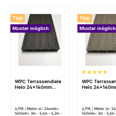
Produktgalerie überspringen
Tipp
Tipp
Muster möglich
Muster möglich
Durchschnittliche 
WPC Terrassendiele
WPC Terrassen
Helo 24x140mm
Helo 24x140
Dunkelgrau
Hellgrau
gerillt/Struktur in 4
gerillt/Struktur
Längen
Längen
4,91€ / Meter d= 24mmb=
4,91€ / Meter d= 
140mml= 3m - 3,6m - 4,2m -
140mml= 3m - 3,6m 