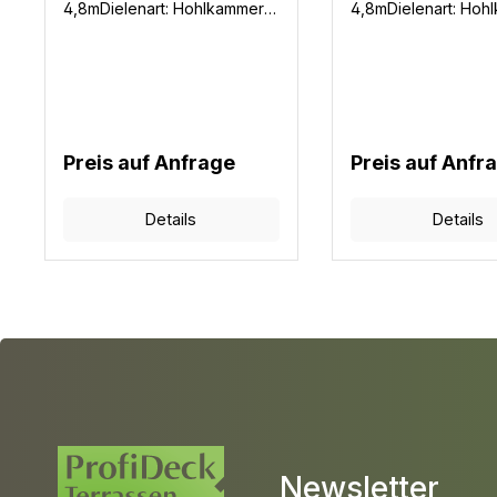
4,8mDielenart: Hohlkammer
4,8mDielenart: Hoh
WPCGarantie: 10
WPCGarantie: 10
JahreFarben: 3
JahreFarben: 3
Mengenbedarf: 6,8m Diele /
Mengenbedarf: 6,8m
m² ohne VerschnittBenötigte
m² ohne Verschnitt
Befestigungsclips: 16 Stück /
Befestigungsclips: 1
m²
m²
Preis auf Anfrage
Preis auf Anfr
Details
Details
Newsletter