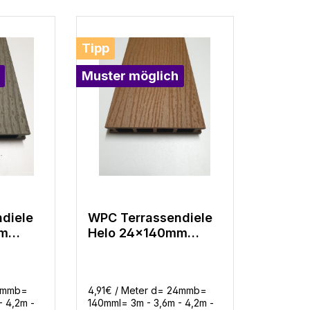
Tipp
Muster möglich
Bewertung von 5 von 5 Sternen
diele
WPC Terrassendiele
mm
Helo 24x140mm
Hellbraun
 in 4
gerillt/Struktur in 4
Längen
24mmb=
4,91€ / Meter d= 24mmb=
- 4,2m -
140mml= 3m - 3,6m - 4,2m -