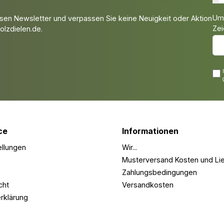
Um 
sen Newsletter und verpassen Sie keine Neuigkeit oder Aktion
Zei
lzdielen.de.
ce
Informationen
ellungen
Wir...
Musterversand Kosten und Lie
Zahlungsbedingungen
cht
Versandkosten
rklärung