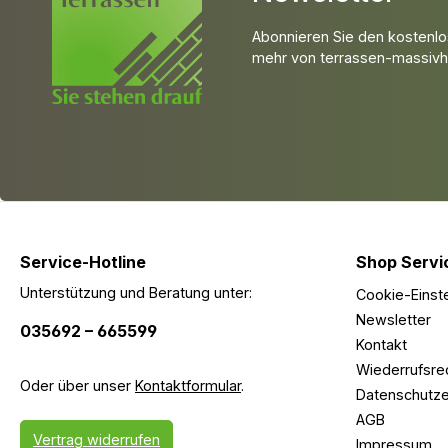
Abonnieren Sie den kostenlo
mehr von terrassen-massivho
Service-Hotline
Shop Servi
Unterstützung und Beratung unter:
Cookie-Einst
Newsletter
035692 – 665599
Kontakt
Wiederrufsre
Oder über unser
Kontaktformular
.
Datenschutze
AGB
Vertrag widerrufen
Impressum