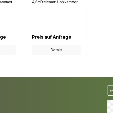
lkammer
4,8mDielenart: Hohlkammer
WPCGarantie: 10
JahreFarben: 3
 Diele /
Mengenbedarf: 6,8m Diele /
Benötigte
m² ohne VerschnittBenötigte
6 Stück /
Befestigungsclips: 16 Stück /
m²
age
Preis auf Anfrage
Details