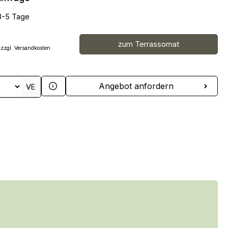
 3-5 Tage
zum Terrassomat
 zzgl. Versandkosten
 Anzahl: Gib den gewünschten Wert ein 
Angebot anfordern
VE