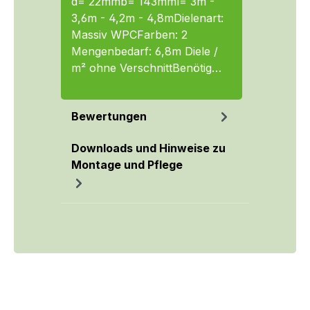
d= 22mmb= 143mml= 3m -
3,6m - 4,2m - 4,8mDielenart:
Massiv WPCFarben: 2
Mengenbedarf: 6,8m Diele /
m² ohne VerschnittBenötig…
Mehr
Bewertungen
Downloads und Hinweise zu
Montage und Pflege