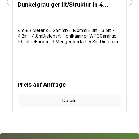
Dunkelgrau gerillt/Struktur in 4
Längen
4,91€ / Meter d= 24mmb= 140mml= 3m - 3,6m -
4,2m - 4,8mDielenart: Hohlkammer WPCGarantie:
10 JahreFarben: 3 Mengenbedarf: 6,8m Diele / m²
ohne VerschnittBenötigte Befestigungsclips: 16
Stück / m²
Preis auf Anfrage
Details