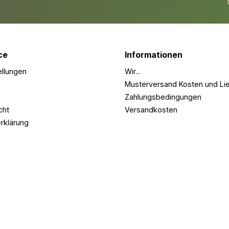
denen ei
stabile u
Unterkons
ist. Perf
Terrasse
ce
Informationen
Holz-Diel
stabil un
ellungen
Wir...
Dunkelgr
Unterkon
Musterversand Kosten und Lie
4m bestel
Zahlungsbedingungen
Terrasse 
cht
Versandkosten
geben!
rklärung