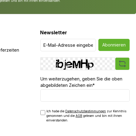
gelesen und bin mit ihnen einverstanden.
ne besonders
nd langlebige
truktion gefordert
ekt für den Bau von
n mit WPC- oder
Newsletter
en – langlebig,
d modern in
au. Jetzt WPC
Abonnieren
struktion 40x60mm
ferzeiten
len und Ihrer
eine solide Basis
Um weiterzugehen, geben Sie die oben
abgebildeten Zeichen ein*
Ich habe die
Datenschutzbestimmungen
zur Kenntnis
genommen und die
AGB
gelesen und bin mit ihnen
einverstanden.