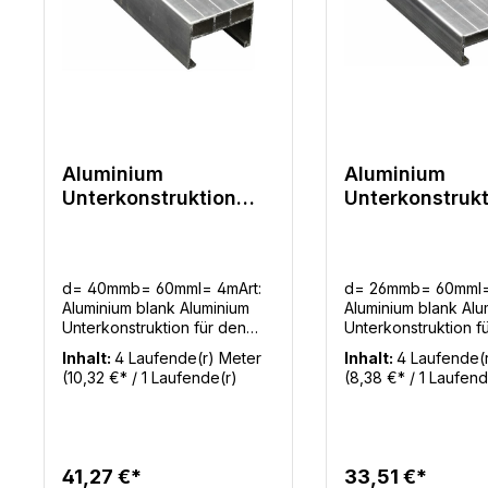
Aluminium
Aluminium
Unterkonstruktion
Unterkonstrukt
40x60mm - 4m für
26x60m - 4m f
Terrassenbau
Terrassenbau
d= 40mmb= 60mml= 4mArt:
d= 26mmb= 60mml=
Aluminium blank Aluminium
Aluminium blank Alu
Unterkonstruktion für den
Unterkonstruktion f
Terrassenbau. Diese Alu UK
Terrassenbau. Dies
Inhalt:
4 Laufende(r) Meter
Inhalt:
4 Laufende(
ist geeigent für Holzdielen
ist geeigent für Hol
(10,32 €* / 1 Laufende(r)
(8,38 €* / 1 Laufend
und WPC Terrassendielen.
und WPC Terrassen
Meter)
Meter)
41,27 €*
33,51 €*