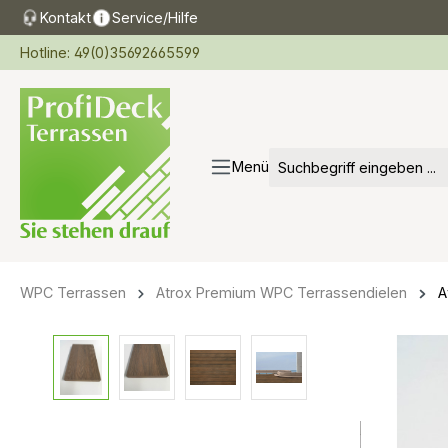
Kontakt
Service/Hilfe
springen
Zur Hauptnavigation springen
Hotline: 49(0)35692665599
Menü
WPC Terrassen
Atrox Premium WPC Terrassendielen
A