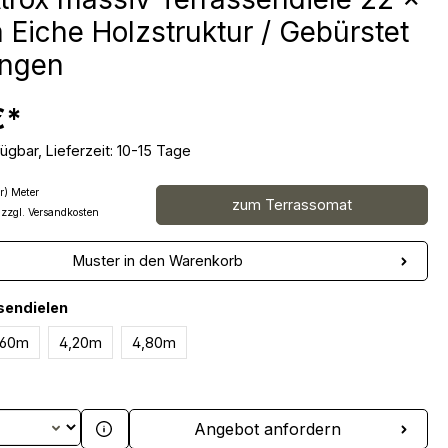
Eiche Holzstruktur / Gebürstet
ängen
€*
ügbar, Lieferzeit: 10-15 Tage
r) Meter
zum Terrassomat
 zzgl. Versandkosten
Muster in den Warenkorb
auswählen
sendielen
,60m
4,20m
4,80m
 Anzahl: Gib den gewünschten Wert ein 
Angebot anfordern