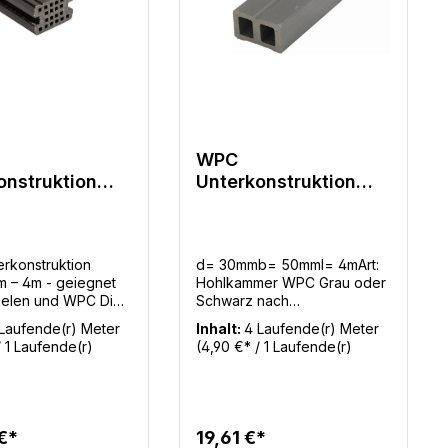
WPC
onstruktion
Unterkonstruktion
mm - 4m
30x50mm - 4m Grau
grau
oder Schwarz nach
Lagerbestand
rkonstruktion
d= 30mmb= 50mml= 4mArt:
 – 4m - geiegnet
Hohlkammer WPC Grau oder
dielen und WPC Die
Schwarz nach
WPC
LagerbestandMengenbedarf
Laufende(r) Meter
Inhalt:
4 Laufende(r) Meter
struktion 40x60 mm
UK: 2,8m / m²Mengenbedarf:
/ 1 Laufende(r)
(4,90 €* / 1 Laufende(r)
rn Länge ist die
6,8m Diele / m² ohne
Meter)
sung für
VerschnittBenötigte
ige und langlebige
Befestigungsclips: 16 Stück /
konstruktionen. Mit
m²
oßzügigen Dimension
€*
19,61 €*
eser Balken