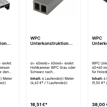
WPC
WPC
ion
Unterkonstruktion
Unterk
ür
40x60mm - 4m Grau
40x60
oder Schwarz nach
dunkel
Lagerbestand
 4mArt:
d= 40mmb= 60mml= 4mArt:
WPC Unte
minium
Hohlkammer WPC Grau oder
40x60 mm
ür den
Schwarz nach
für Holz
e Alu UK
LagerbestandMengenbedarf
stabile 
r) Meter
Inhalt:
4 Laufende(r) Meter
Inhalt:
4 
zdielen
UK: 2,8m / m²Mengenbedarf:
Unterkon
e(r)
(4,63 €* / 1 Laufende(r)
(9,50 €* 
dielen.
6,8m Diele / m² ohne
in 4 Mete
Meter)
Meter)
VerschnittBenötigte
ideale Lö
Befestigungsclips: 16 Stück /
hochwert
m²
Terrassen
ihrer gr
18,51 €*
38,00 
bietet di