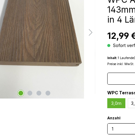
143mm 
in 4 L
12,99 
Sofort verf
Inhalt:
1 Laufende(
Preise inkl. MwSt.
WPC Terras
3,0m
3
Anzahl
Produkt