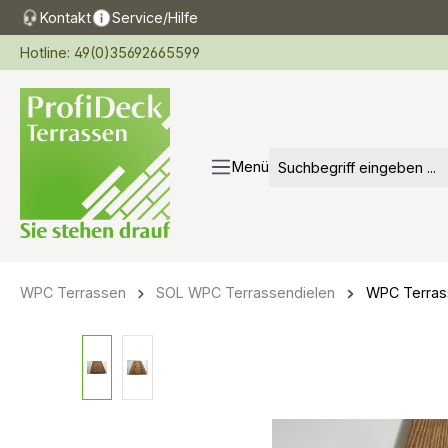
Kontakt
Service/Hilfe
springen
Zur Hauptnavigation springen
Hotline: 49(0)35692665599
Menü
WPC Terrassen
SOL WPC Terrassendielen
WPC Terras