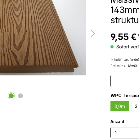
143mm 
struktu
9,55 €
Sofort verf
Inhalt:
1 Laufende(
Preise inkl. MwSt.
WPC Terras
3,0m
3
Anzahl
Produkt