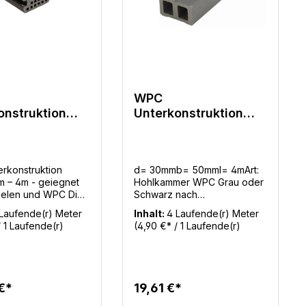
WPC
onstruktion
Unterkonstruktion
mm - 4m
30x50mm - 4m Grau
grau
oder Schwarz nach
Lagerbestand
rkonstruktion
d= 30mmb= 50mml= 4mArt:
 – 4m - geiegnet
Hohlkammer WPC Grau oder
dielen und WPC Die
Schwarz nach
WPC
LagerbestandMengenbedarf
Laufende(r) Meter
Inhalt:
4 Laufende(r) Meter
struktion 40x60 mm
UK: 2,8m / m²Mengenbedarf:
/ 1 Laufende(r)
(4,90 €* / 1 Laufende(r)
rn Länge ist die
6,8m Diele / m² ohne
Meter)
sung für
VerschnittBenötigte
ige und langlebige
Befestigungsclips: 16 Stück /
konstruktionen. Mit
m²
oßzügigen Dimension
€*
19,61 €*
eser Balken
s hohe Tragkraft