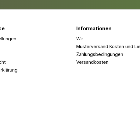
denen ei
stabile u
Unterkons
ist. Perf
Terrasse
ce
Informationen
Holz-Diel
stabil un
ellungen
Wir...
Dunkelgr
Unterkon
Musterversand Kosten und Lie
4m bestel
Zahlungsbedingungen
Terrasse 
cht
Versandkosten
geben!
rklärung