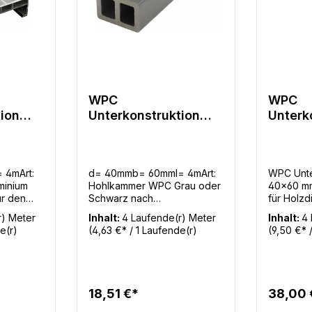
WPC
WPC
ion
Unterkonstruktion
Unterk
ür
40x60mm - 4m Grau
40x60
oder Schwarz nach
dunkel
Lagerbestand
 4mArt:
d= 40mmb= 60mml= 4mArt:
WPC Unte
minium
Hohlkammer WPC Grau oder
40x60 mm
ür den
Schwarz nach
für Holz
e Alu UK
LagerbestandMengenbedarf
stabile 
r) Meter
Inhalt:
4 Laufende(r) Meter
Inhalt:
4 
zdielen
UK: 2,8m / m²Mengenbedarf:
Unterkon
e(r)
(4,63 €* / 1 Laufende(r)
(9,50 €* 
dielen.
6,8m Diele / m² ohne
in 4 Mete
Meter)
Meter)
VerschnittBenötigte
ideale Lö
Befestigungsclips: 16 Stück /
hochwert
m²
Terrassen
ihrer gr
18,51 €*
38,00 
bietet di
besonder