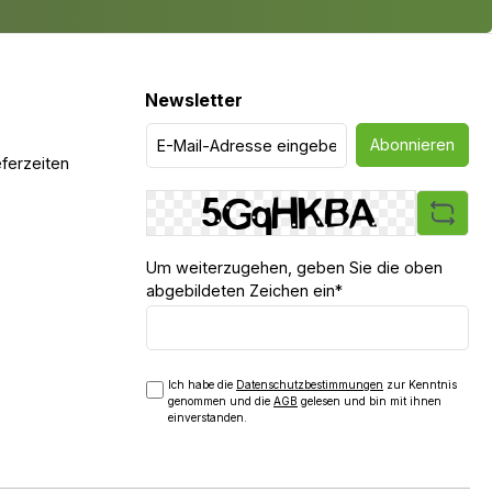
ne besonders
nd langlebige
truktion gefordert
ekt für den Bau von
n mit WPC- oder
Newsletter
en – langlebig,
d modern in
au. Jetzt WPC
Abonnieren
struktion 40x60mm
ferzeiten
len und Ihrer
eine solide Basis
Um weiterzugehen, geben Sie die oben
abgebildeten Zeichen ein*
Ich habe die
Datenschutzbestimmungen
zur Kenntnis
genommen und die
AGB
gelesen und bin mit ihnen
einverstanden.