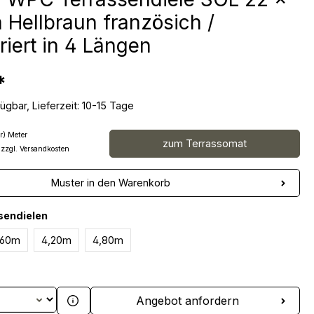
Hellbraun französich /
riert in 4 Längen
*
ügbar, Lieferzeit: 10-15 Tage
r) Meter
zum Terrassomat
 zzgl. Versandkosten
Muster in den Warenkorb
auswählen
sendielen
,60m
4,20m
4,80m
 Anzahl: Gib den gewünschten Wert ein 
Angebot anfordern