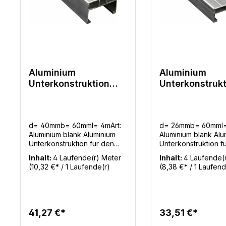
Aluminium
Aluminium
Unterkonstruktion
Unterkonstrukt
40x60mm - 4m für
26x60m - 4m f
Terrassenbau
Terrassenbau
d= 40mmb= 60mml= 4mArt:
d= 26mmb= 60mml=
Aluminium blank Aluminium
Aluminium blank Alu
Unterkonstruktion für den
Unterkonstruktion f
Terrassenbau. Diese Alu UK
Terrassenbau. Dies
Inhalt:
4 Laufende(r) Meter
Inhalt:
4 Laufende(
ist geeigent für Holzdielen
ist geeigent für Hol
(10,32 €* / 1 Laufende(r)
(8,38 €* / 1 Laufend
und WPC Terrassendielen.
und WPC Terrassen
Meter)
Meter)
41,27 €*
33,51 €*