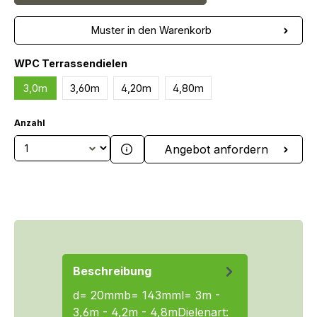
Muster in den Warenkorb
auswählen
WPC Terrassendielen
3,0m
3,60m
4,20m
4,80m
Anzahl
Produkt Anzahl: Gib den gewünschten We
Angebot anfordern
Beschreibung
d= 20mmb= 143mml= 3m -
3,6m - 4,2m - 4,8mDielenart: