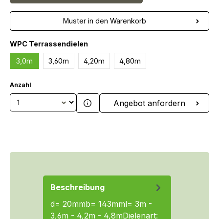
Muster in den Warenkorb
auswählen
WPC Terrassendielen
3,0m
3,60m
4,20m
4,80m
Anzahl
Produkt Anzahl: Gib den gewünschten We
Angebot anfordern
Beschreibung
d= 20mmb= 143mml= 3m -
3,6m - 4,2m - 4,8mDielenart: