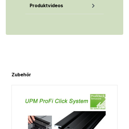
Produktvideos
Produktgalerie überspringen
Zubehör