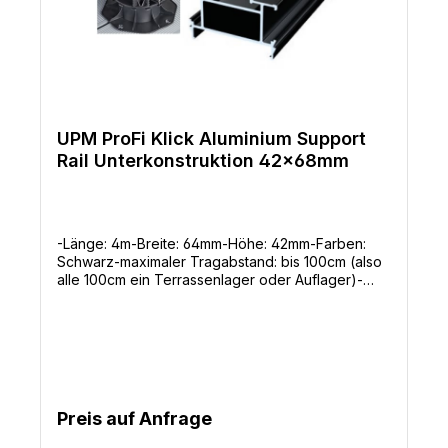
UPM ProFi Klick Aluminium Support
Rail Unterkonstruktion 42x68mm
-Länge: 4m-Breite: 64mm-Höhe: 42mm-Farben:
Schwarz-maximaler Tragabstand: bis 100cm (also
alle 100cm ein Terrassenlager oder Auflager)-
Längsverbinder: ja (also Endlos verlegbar) -
Modernes Design-Lang anhaltende Farben-Frei
von Lignin -> kein Vergrauen-einzigartige
Oberfläche-hoher Rutschwiderstand-hohe
Widerstandsfähigkeit-0% Gefälle Verlegung
möglich-Direkter Erdkontakt möglich-10 Jahre
Garantie gegen Verrottung & Verwerfung-
Preis auf Anfrage
Deutscher Tech. Support-Made in Germany