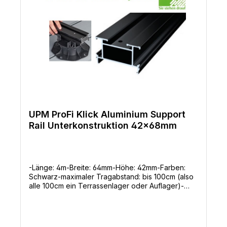
UPM ProFi Klick Aluminium Support
Rail Unterkonstruktion 42x68mm
-Länge: 4m-Breite: 64mm-Höhe: 42mm-Farben:
Schwarz-maximaler Tragabstand: bis 100cm (also
alle 100cm ein Terrassenlager oder Auflager)-
Längsverbinder: ja (also Endlos verlegbar) -
Modernes Design-Lang anhaltende Farben-Frei
von Lignin -> kein Vergrauen-einzigartige
Oberfläche-hoher Rutschwiderstand-hohe