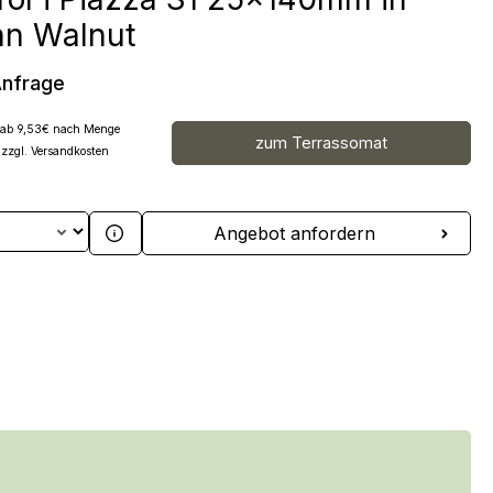
ian Walnut
Anfrage
s ab 9,53€ nach Menge
zum Terrassomat
 zzgl. Versandkosten
 Anzahl: Gib den gewünschten Wert ein 
Angebot anfordern