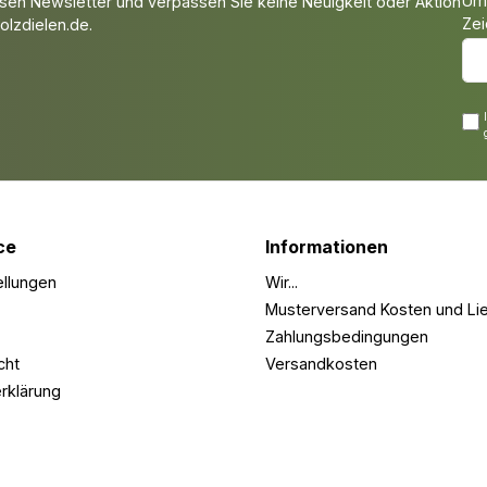
Um 
sen Newsletter und verpassen Sie keine Neuigkeit oder Aktion
Zei
lzdielen.de.
ce
Informationen
ellungen
Wir...
Musterversand Kosten und Lie
Zahlungsbedingungen
cht
Versandkosten
rklärung