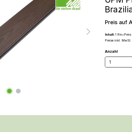
Brazil
Preis auf 
Inhalt:
1 lfm=Prei
Preise inkl. MwSt.
Anzahl
Produkt