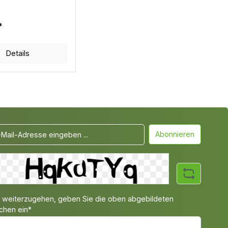
*
Details
Abonnieren
weiterzugehen, geben Sie die oben abgebildeten
chen ein*