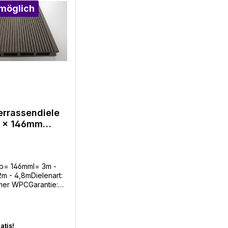
möglich
rrassendiele
2 x 146mm
au in 4 Längen
b= 146mml= 3m -
2m - 4,8mDielenart:
er WPCGarantie:
arben: 3
darf: 6,8m Diele /
VerschnittBenötigte
ngsclips: 16 Stück /
atis!