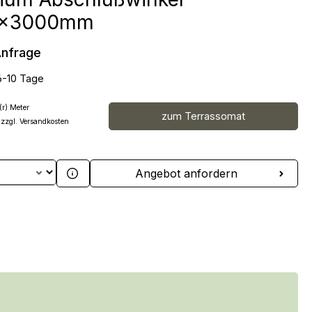
5x3000mm
Anfrage
6-10 Tage
(r) Meter
zum Terrassomat
 zzgl. Versandkosten
 Anzahl: Gib den gewünschten Wert ein 
Angebot anfordern