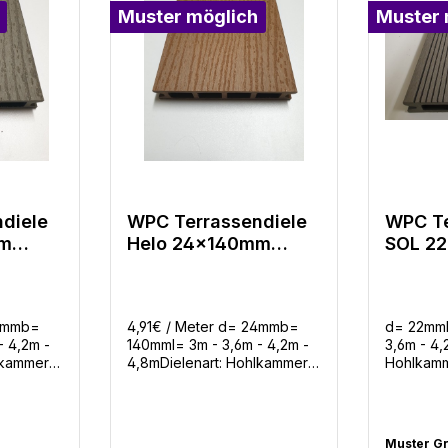
Muster möglich
Muster 
Bewertung von 5 von 5 Sternen
diele
WPC Terrassendiele
WPC Te
mm
Helo 24x140mm
SOL 2
Hellbraun
Hellgr
 in 4
gerillt/Struktur in 4
Längen
24mmb=
4,91€ / Meter d= 24mmb=
d= 22mm
- 4,2m -
140mml= 3m - 3,6m - 4,2m -
3,6m - 4,
lkammer
4,8mDielenart: Hohlkammer
Hohlkamm
WPCGarantie: 10
10 JahreF
JahreFarben: 3
Mengenbe
 Diele /
Mengenbedarf: 6,8m Diele /
m² ohne 
Benötigte
m² ohne VerschnittBenötigte
Befestigu
Muster Gr