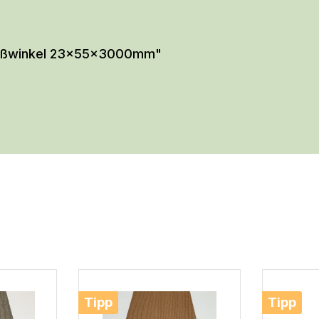
hlußwinkel 23x55x3000mm"
Tipp
Tipp