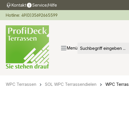
Kontakt
Service/Hilfe
springen
Zur Hauptnavigation springen
Hotline: 49(0)35692665599
Menü
WPC Terrassen
SOL WPC Terrassendielen
WPC Terras