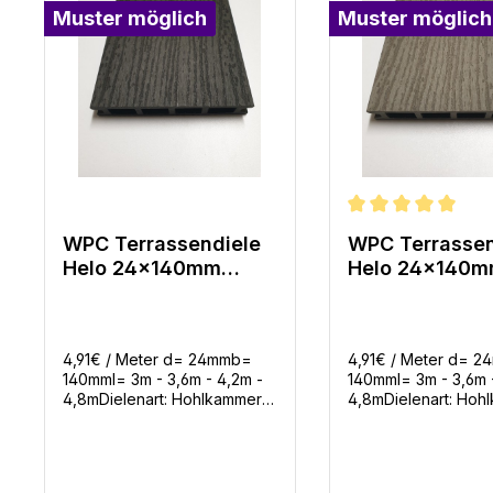
Muster möglich
Muster möglich
Durchschnittliche 
WPC Terrassendiele
WPC Terrassen
Helo 24x140mm
Helo 24x140
Dunkelgrau
Hellgrau
gerillt/Struktur in 4
gerillt/Struktur
Längen
Längen
4,91€ / Meter d= 24mmb=
4,91€ / Meter d= 
140mml= 3m - 3,6m - 4,2m -
140mml= 3m - 3,6m 
4,8mDielenart: Hohlkammer
4,8mDielenart: Hoh
WPCGarantie: 10
WPCGarantie: 10
JahreFarben: 3
JahreFarben: 3
Mengenbedarf: 6,8m Diele /
Mengenbedarf: 6,8m
m² ohne VerschnittBenötigte
m² ohne Verschnitt