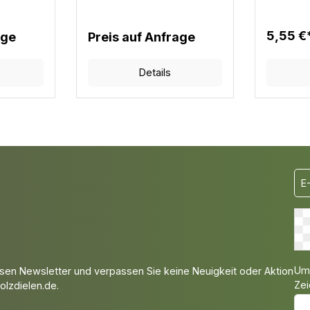
6 Stück /
Befestigungsclips: 16 Stück /
m²
m²
5,55 €
age
Preis auf Anfrage
Details
Um 
sen Newsletter und verpassen Sie keine Neuigkeit oder Aktion
Zei
lzdielen.de.