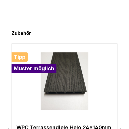
Produktgalerie überspringen
Zubehör
Tipp
Muster möglich
WPC Terrassendiele Helo 24x140mm