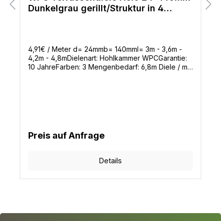
Dunkelgrau gerillt/Struktur in 4
Längen
4,91€ / Meter d= 24mmb= 140mml= 3m - 3,6m -
4,2m - 4,8mDielenart: Hohlkammer WPCGarantie:
10 JahreFarben: 3 Mengenbedarf: 6,8m Diele / m²
ohne VerschnittBenötigte Befestigungsclips: 16
Stück / m²
Preis auf Anfrage
Details