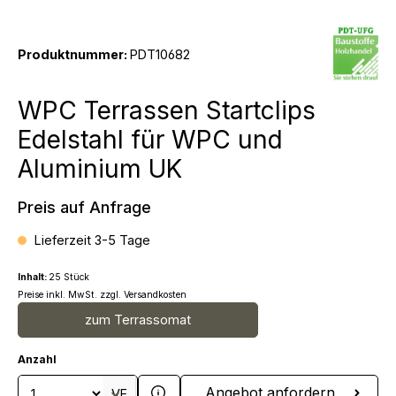
Produktnummer:
PDT10682
WPC Terrassen Startclips
Edelstahl für WPC und
Aluminium UK
Preis auf Anfrage
Lieferzeit 3-5 Tage
Inhalt:
25 Stück
Preise inkl. MwSt. zzgl. Versandkosten
zum Terrassomat
Anzahl
Produkt Anzahl: Gib den gewünschten We
Angebot anfordern
VE