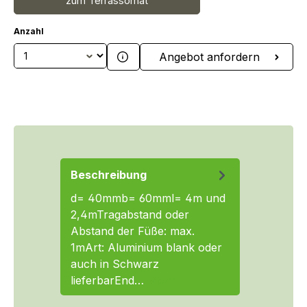
zum Terrassomat
Anzahl
Produkt Anzahl: Gib den gewünschten We
Angebot anfordern
Beschreibung
d= 40mmb= 60mml= 4m und
2,4mTragabstand oder
Abstand der Füße: max.
1mArt: Aluminium blank oder
auch in Schwarz
lieferbarEnd…
Mehr