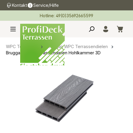
Kontakt
Service/Hilfe
alt springen
Hotline: 49(0)35692665599
WPC Terrassen
Bruggan WPC Terrassendielen
Bruggan WPC Terrassendielen Hohlkammer 3D