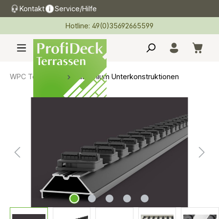
Kontakt
Service/Hilfe
alt springen
Hotline: 49(0)35692665599
WPC Terrassen
Aluminium Unterkonstruktionen