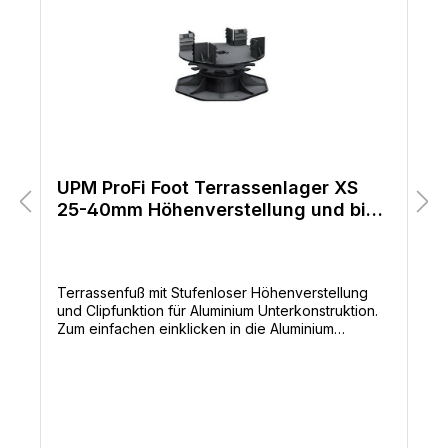
UPM ProFi Foot Terrassenlager XS
25-40mm Höhenverstellung und bis
8° Gefälleausgleich
Terrassenfuß mit Stufenloser Höhenverstellung
und Clipfunktion für Aluminium Unterkonstruktion.
Zum einfachen einklicken in die Aluminium
Unterkonstruktion. Die Queraussteifung wird
ebenfalls einfach nur eingeklickt. Der Fuß
gleicht Gefälle bis 8° durch einen beweglichen
Kopf aus. Die höhenverstellbaren Füße sind in
vier Größen erhältlich – UPM ProFi Foot Small X 25
bis 40mm, UPM ProFi Foot Small 35bis 68 mm,