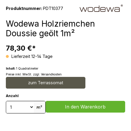
Produktnummer:
PDT10377
Wodewa Holzriemchen
Doussie geölt 1m²
78,30 €*
Lieferzeit 12-14 Tage
Inhalt:
1 Quadratmeter
Preise inkl. MwSt. zzgl. Versandkosten
zum Terrassomat
Anzahl
Produkt Anzahl: Gib den gewünschten We
In den Warenkorb
m²