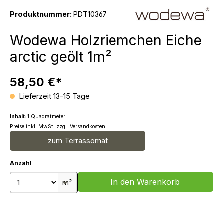
Produktnummer:
PDT10367
Wodewa Holzriemchen Eiche
arctic geölt 1m²
58,50 €*
Lieferzeit 13-15 Tage
Inhalt:
1 Quadratmeter
Preise inkl. MwSt. zzgl. Versandkosten
zum Terrassomat
Anzahl
Produkt Anzahl: Gib den gewünschten We
In den Warenkorb
m²