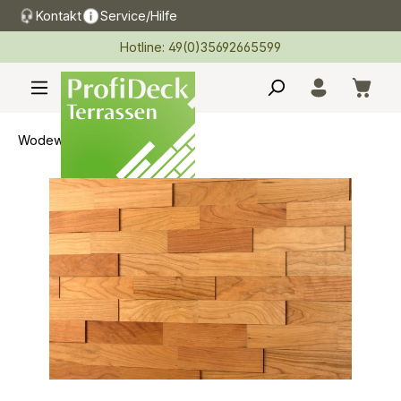
Kontakt
Service/Hilfe
alt springen
Hotline: 49(0)35692665599
Wodewa 3D Holz