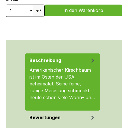
Produkt Anzahl: Gib den gewünschten We
In den Warenkorb
m²
Beschreibung
Amerikanischer Kirschbaum
ist im Osten der USA
beheimatet. Seine feine,
ruhige Maserung schmückt
heute schon viele Wohn- un…
Mehr
Bewertungen