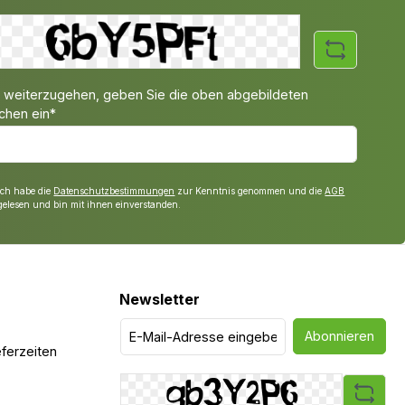
weiterzugehen, geben Sie die oben abgebildeten
chen ein*
Ich habe die
Datenschutzbestimmungen
zur Kenntnis genommen und die
AGB
gelesen und bin mit ihnen einverstanden.
Newsletter
Abonnieren
ferzeiten