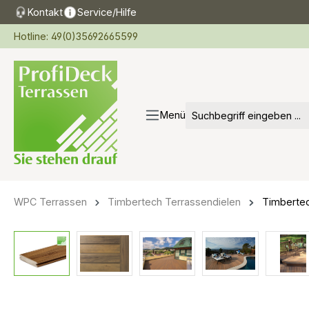
Kontakt
Service/Hilfe
springen
Zur Hauptnavigation springen
Hotline: 49(0)35692665599
Menü
WPC Terrassen
Timbertech Terrassendielen
Timbertec