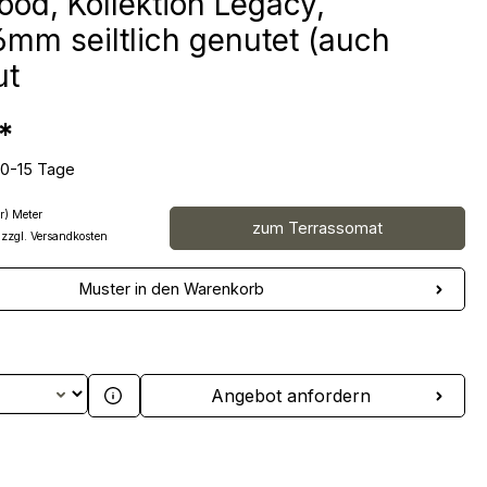
ood, Kollektion Legacy,
mm seiltlich genutet (auch
ut
*
10-15 Tage
r) Meter
zum Terrassomat
 zzgl. Versandkosten
Muster in den Warenkorb
 Anzahl: Gib den gewünschten Wert ein 
Angebot anfordern