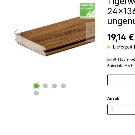
Tigerw
24x136
ungen
19,14 €
Lieferzeit 
Inhalt:
1 Laufende(
Preise inkl. MwSt.
Anzahl
Produkt