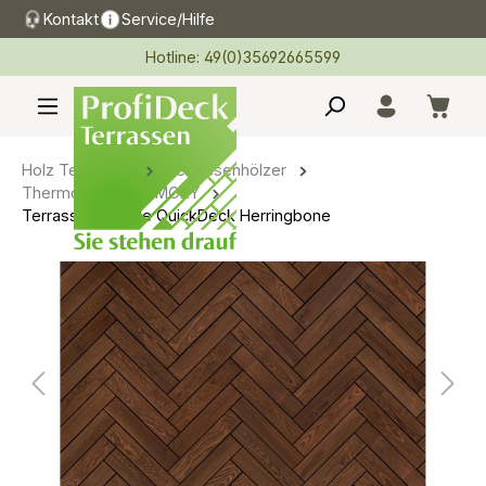
Kontakt
Service/Hilfe
alt springen
Hotline: 49(0)35692665599
Holz Terrassen
Terrassenhölzer
Thermoholz THERMORY
Terrassenmodule QuickDeck Herringbone