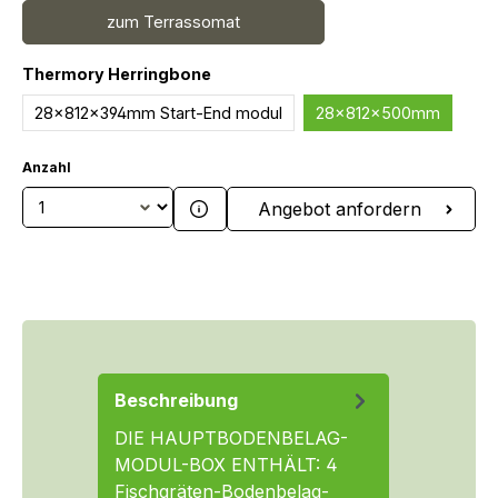
zum Terrassomat
auswählen
Thermory Herringbone
28x812x394mm Start-End modul
28x812x500mm
Anzahl
Produkt Anzahl: Gib den gewünschten We
Angebot anfordern
Beschreibung
DIE HAUPTBODENBELAG-
MODUL-BOX ENTHÄLT: 4
Fischgräten-Bodenbelag-