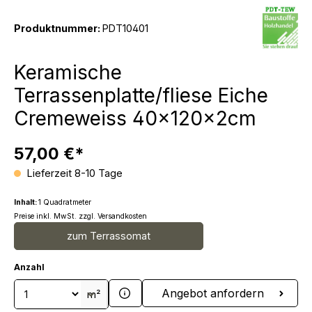
Produktnummer:
PDT10401
Keramische
Terrassenplatte/fliese Eiche
Cremeweiss 40x120x2cm
57,00 €*
Lieferzeit 8-10 Tage
Inhalt:
1 Quadratmeter
Preise inkl. MwSt. zzgl. Versandkosten
zum Terrassomat
Anzahl
Produkt Anzahl: Gib den gewünschten We
Angebot anfordern
m²