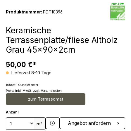
Produktnummer:
PDT10396
Keramische
Terrassenplatte/fliese Altholz
Grau 45x90x2cm
50,00 €*
Lieferzeit 8-10 Tage
Inhalt:
1 Quadratmeter
Preise inkl. MwSt. zzgl. Versandkosten
zum Terrassomat
Anzahl
Produkt Anzahl: Gib den gewünschten We
Angebot anfordern
m²