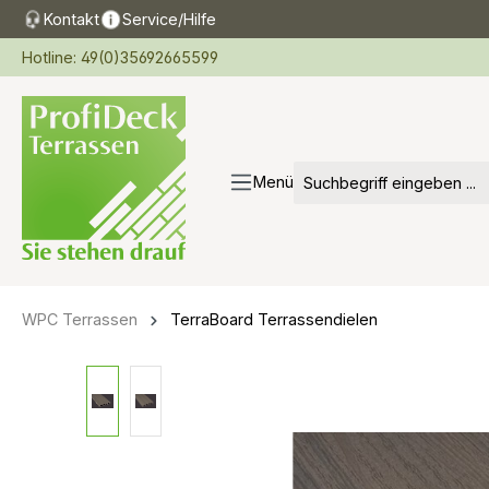
Kontakt
Service/Hilfe
springen
Zur Hauptnavigation springen
Hotline: 49(0)35692665599
Menü
WPC Terrassen
TerraBoard Terrassendielen