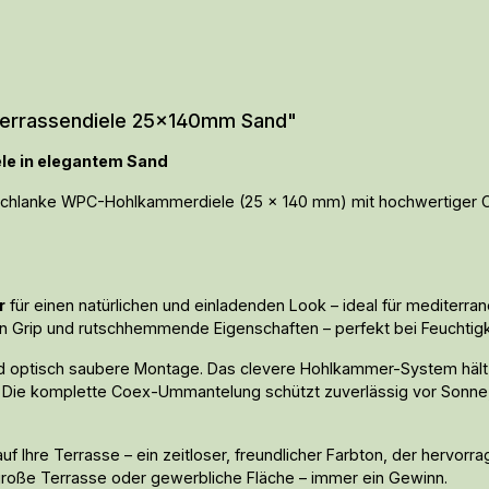
 Terrassendiele 25x140mm Sand"
ele in elegantem Sand
e schlanke WPC-Hohlkammerdiele (25 × 140 mm) mit hochwertiger Co
r
für einen natürlichen und einladenden Look – ideal für mediterra
en Grip und rutschhemmende Eigenschaften – perfekt bei Feuchtigk
 und optisch saubere Montage. Das clevere Hohlkammer-System hält 
. Die komplette Coex-Ummantelung schützt zuverlässig vor Sonne, 
auf Ihre Terrasse – ein zeitloser, freundlicher Farbton, der hervor
 große Terrasse oder gewerbliche Fläche – immer ein Gewinn.