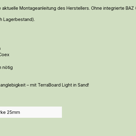
 aktuelle Montageanleitung des Herstellers. Ohne integrierte BAZ 
ch Lagerbestand).
n
 Coex
n nötig
Langlebigkeit – mit TerraBoard Light in Sand!
ärke 25mm