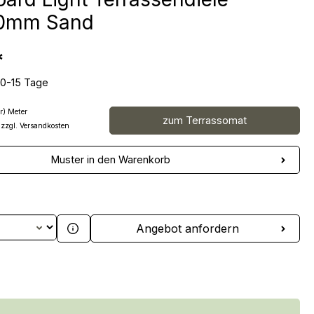
0mm Sand
*
10-15 Tage
r) Meter
zum Terrassomat
 zzgl. Versandkosten
Muster in den Warenkorb
 Anzahl: Gib den gewünschten Wert ein 
Angebot anfordern