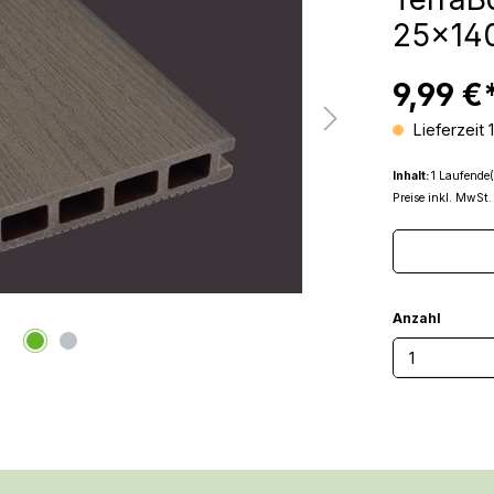
25x14
9,99 €
Lieferzeit 
Inhalt:
1 Laufende(
Preise inkl. MwSt.
Anzahl
Produkt