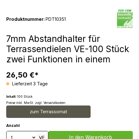
Produktnummer:
PDT10351
7mm Abstandhalter für
Terrassendielen VE-100 Stück
zwei Funktionen in einem
26,50 €*
Lieferzeit 3 Tage
Inhalt:
100 Stück
Preise inkl. MwSt. zzgl. Versandkosten
zum Terrassomat
Anzahl
Produkt Anzahl: Gib den gewünschten We
In den Warenkorb
VE