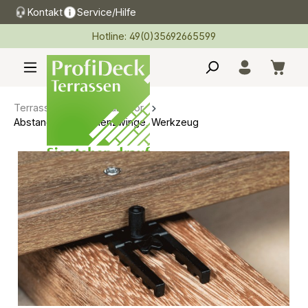
Kontakt
Service/Hilfe
alt springen
Hotline: 49(0)35692665599
Terrassen Montagezubehör
Abstandhalter, Dielenzwinge, Werkzeug