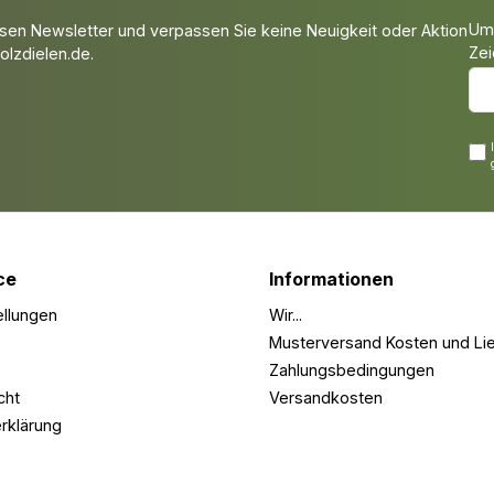
Um 
sen Newsletter und verpassen Sie keine Neuigkeit oder Aktion
Zei
lzdielen.de.
ce
Informationen
ellungen
Wir...
Musterversand Kosten und Lie
Zahlungsbedingungen
cht
Versandkosten
rklärung