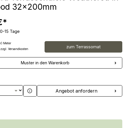
wood 32x200mm
€*
10-15 Tage
r) Meter
zum Terrassomat
 zzgl. Versandkosten
Muster in den Warenkorb
 Anzahl: Gib den gewünschten Wert ein 
Angebot anfordern