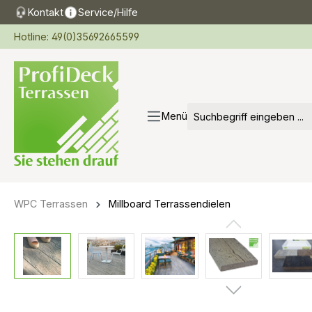
Kontakt
Service/Hilfe
springen
Zur Hauptnavigation springen
Hotline: 49(0)35692665599
Menü
WPC Terrassen
Millboard Terrassendielen