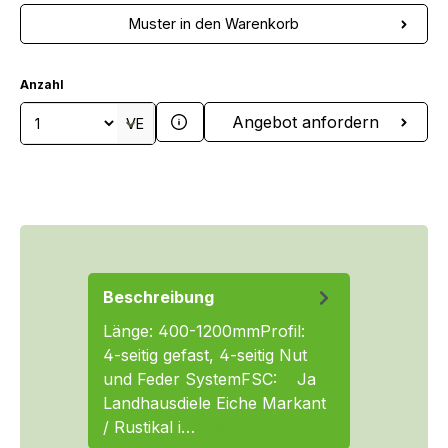
Muster in den Warenkorb
Anzahl
Produkt Anzahl: Gib den gewünschten We
Angebot anfordern
VE
Beschreibung
Länge: 400-1200mmProfil:
4-seitig gefast, 4-seitig Nut
und Feder SystemFSC: Ja
Landhausdiele Eiche Markant
/ Rustikal i…
Mehr