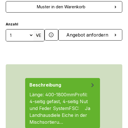
Muster in den Warenkorb
Anzahl
Produkt Anzahl: Gib den gewünschten We
Angebot anfordern
VE
Beschreibung
Länge: 400-1800mmProfil:
4-seitig gefast, 4-seitig Nut
und Feder SystemFSC: Ja
Landhausdiele Eiche in der
Mischsortieru…
Mehr