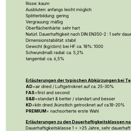
Risse: kaum
Ausbluten: anfangs leicht möglich
Splitterbildung: gering
Vergrauung: mäßig
Oberflächenhärte: sehr hart
Natürl. Dauerhaftigkeit nach DIN EN350-2 : 1 sehr dau
Dimensionstabilität: stabil
Gewicht (kg/cbm) bei HF ca. 18%: 1000
Schwundmaß radial: ca. 5,2%
tangential: ca. 6,5%
Erläuterungen der typischen Abkürzungen bei Te
AD
=air dried / Luftgetroknet auf ca. 25-30%
FAS
=first and second
S&B
=standart & better / standart und besser
KD
=kiln dried /künstlich getrocknet auf ca.18-20%
PREMIUM
= nachsortierte erste Wahl
Erläuterungen zu den Dauerhaftigkeitsklassen na
Dauerhaftigkeitsklasse 1 = >25 Jahre, sehr dauerhaft