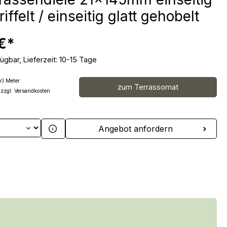
riffelt / einseitig glatt gehobelt
€*
ügbar, Lieferzeit: 10-15 Tage
r) Meter
zum Terrassomat
 zzgl. Versandkosten
 Anzahl: Gib den gewünschten Wert ein 
Angebot anfordern