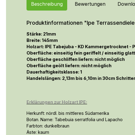
Beschreibung
Bewertungen
Downlo
Produktinformationen "Ipe Terrassendiele 2
Stärke: 21mm
Breite: 145mm
Holzart: IPE Tabejuba - KD Kammergetrocknet -
Oberfläche: einseitig fein geriffelt / einseitig gla
Oberfläche geschliffen liefern: nicht möglich
Oberfläche geölt liefern: nicht möglich
Dauerhaftigkeitsklasse: 1
Handelslängen: 2,13m bis 6,10m in 30cm Schritte
Erklärungen zur Holzart IPE:
Herkunft: nördl. bis mittleres Südamerika
Botan. Name: Tabebuia serratfolia und Lapacho
Farbton: dunkelbraun
Äste: kaum