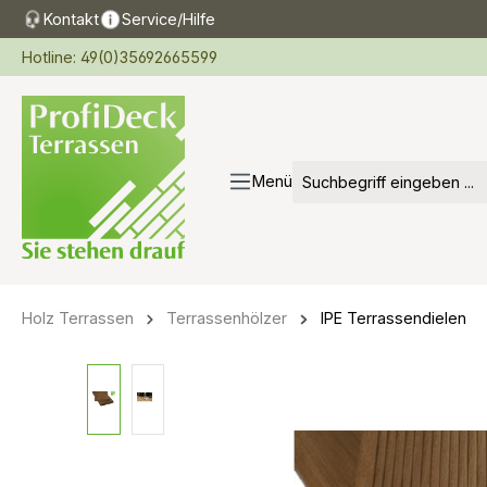
Kontakt
Service/Hilfe
springen
Zur Hauptnavigation springen
Hotline: 49(0)35692665599
Menü
Holz Terrassen
Terrassenhölzer
IPE Terrassendielen