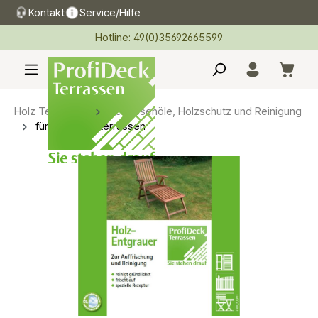
Kontakt
Service/Hilfe
alt springen
Hotline: 49(0)35692665599
Holz Terrassen
Terrassenöle, Holzschutz und Reinigung
für Dauerholzterrassen