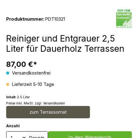
Produktnummer:
PDT10321
Reiniger und Entgrauer 2,5
Liter für Dauerholz Terrassen
87,00 €*
Versandkostenfrei
Lieferzeit 5-10 Tage
Inhalt:
2.5 Liter
Preise inkl. MwSt. zzgl. Versandkosten
zum Terrassomat
Anzahl
Produkt Anzahl: Gib den gewünschten We
In den Warenkorb
Dose/n