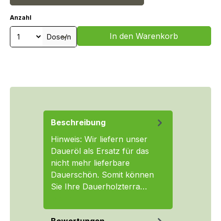
Anzahl
Produkt Anzahl: Gib den gewünschten We
In den Warenkorb
Dose/n
Beschreibung
Hinweis: Wir liefern unser
Daueröl als Ersatz für das
nicht mehr lieferbare
Dauerschön. Somit können
Sie Ihre Dauerholzterra…
Mehr