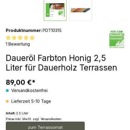
Produktnummer:
PDT10315
Durchschnittliche Bewertung von 5 von 5 Sternen
1 Bewertung
Daueröl Farbton Honig 2,5
Liter für Dauerholz Terrassen
89,00 €*
Versandkostenfrei
Lieferzeit 5-10 Tage
Inhalt:
2.5 Liter
Preise inkl. MwSt. zzgl. Versandkosten
zum Terrassomat