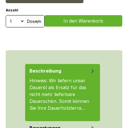
Anzahl
Produkt Anzahl: Gib den gewünschten We
In den Warenkorb
Dose/n
Beschreibung
Hinweis: Wir liefern unser
Daueröl als Ersatz für das
nicht mehr lieferbare
Dauerschön. Somit können
Sie Ihre Dauerholzterra…
Mehr